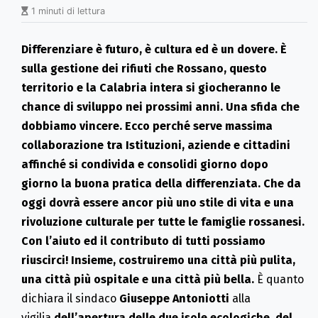
1 minuti di lettura
Differenziare è futuro, è cultura ed è un dovere.
È
sulla gestione dei rifiuti che Rossano, questo
territorio e la Calabria intera si giocheranno le
chance di sviluppo nei prossimi anni. Una sfida che
dobbiamo vincere. Ecco perché s
erve massima
collaborazione tra Istituzioni, aziende e cittadini
affinché si condivida e consolidi giorno dopo
giorno la buona pratica della differenziata. Che da
oggi dovrà essere ancor più uno stile di vita e una
rivoluzione culturale per tutte le famiglie rossanesi.
Con
l’aiuto ed il contributo di tutti possiamo
riuscirci! Insieme, costruiremo una città più pulita,
una città più ospitale e una città più bella.
È quanto
dichiara il sindaco
Giuseppe Antoniotti
alla
vigilia
dell’apertura delle due isole ecologiche, del