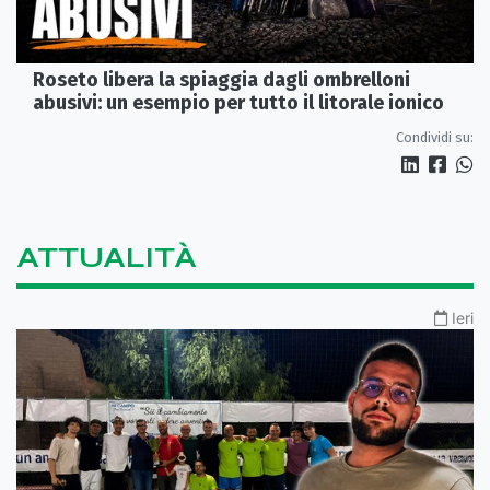
Roseto libera la spiaggia dagli ombrelloni
abusivi: un esempio per tutto il litorale ionico
Condividi su:
ATTUALITÀ
Ieri