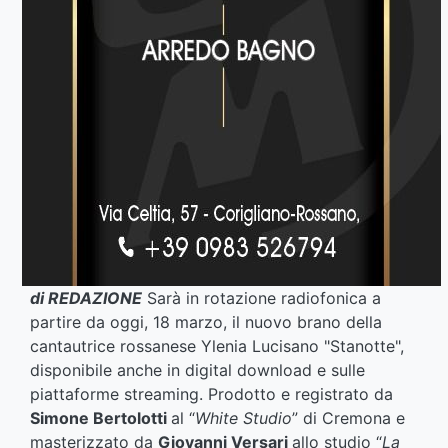
di REDAZIONE
Sarà in rotazione radiofonica a
partire da oggi, 18 marzo, il nuovo brano della
cantautrice rossanese Ylenia Lucisano "Stanotte",
disponibile anche in digital download e sulle
piattaforme streaming. Prodotto e registrato da
Simone Bertolotti
al “
White Studio
” di Cremona e
masterizzato da
Giovanni Versari
allo studio “
La