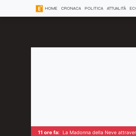
HOME
CRONACA
POLITICA
ATTUALITÀ
EC
11 ore fa:
La Madonna della Neve attravers