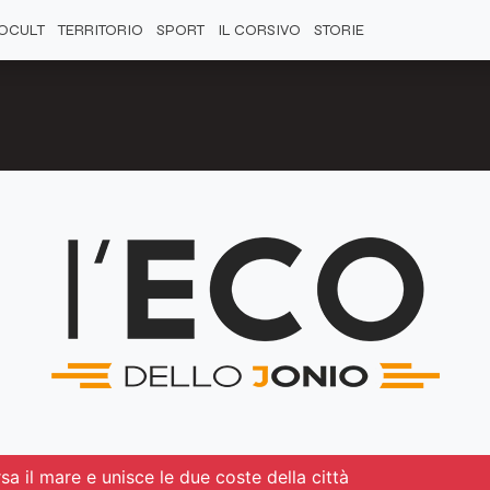
OCULT
TERRITORIO
SPORT
IL CORSIVO
STORIE
a il mare e unisce le due coste della città