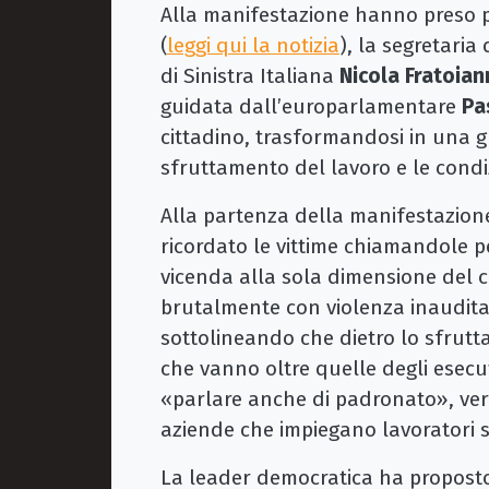
Alla manifestazione hanno preso pa
(
leggi qui la notizia
), la segretaria
di Sinistra Italiana
Nicola Fratoian
guidata dall’europarlamentare
Pa
cittadino, trasformandosi in una g
sfruttamento del lavoro e le condizi
Alla partenza della manifestazione,
ricordato le vittime chiamandole p
vicenda alla sola dimensione del c
brutalmente con violenza inaudita 
sottolineando che dietro lo sfrut
che vanno oltre quelle degli esecut
«parlare anche di padronato», veri
aziende che impiegano lavoratori s
La leader democratica ha proposto