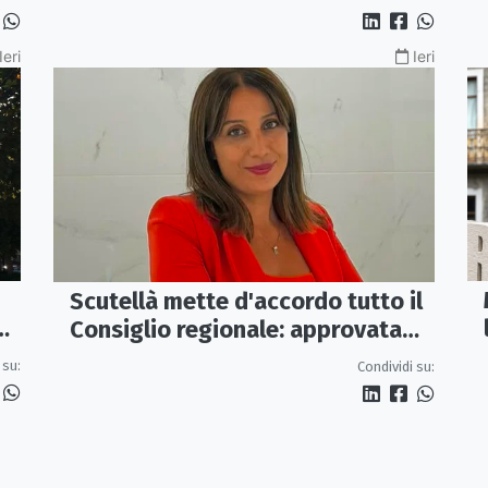
tutele»
Ieri
Ieri
Scutellà mette d'accordo tutto il
ca
Consiglio regionale: approvata
mozione per i treni Sibari-Paola
 su:
Condividi su: