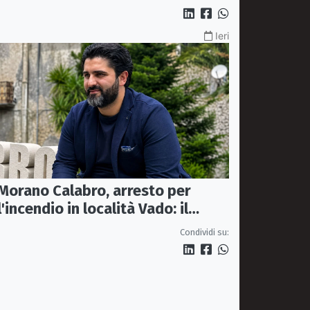
Ieri
Morano Calabro, arresto per
l'incendio in località Vado: il
sindaco Donadio ringrazia
Condividi su:
Carabinieri Forestali e
magistratura