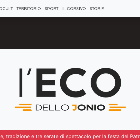
OCULT
TERRITORIO
SPORT
IL CORSIVO
STORIE
, tradizione e tre serate di spettacolo per la festa del Pat