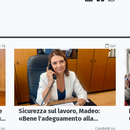
e fa
Ieri
e
Sicurezza sul lavoro, Madeo:
un
«Bene l'adeguamento alla
normativa nazionale, servono più
 su:
Condividi su: