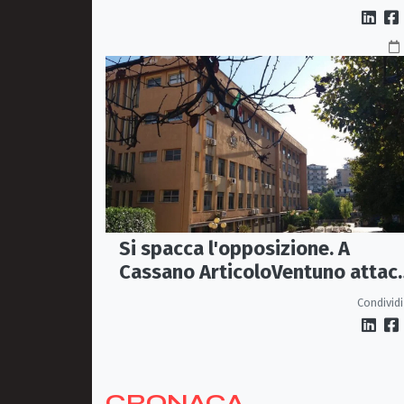
Si spacca l'opposizione. A
Cassano ArticoloVentuno attac
Avena e ne chiede le dimissioni
Condividi
CRONACA