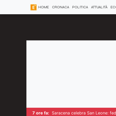
HOME
CRONACA
POLITICA
ATTUALITÀ
EC
7 ore fa:
Saracena celebra San Leone: fede