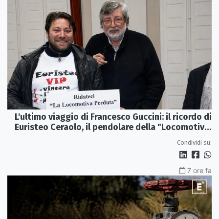
L'ultimo viaggio di Francesco Guccini: il ricordo di
Euristeo Ceraolo, il pendolare della "Locomotiva
Perduta"
Condividi su:
7 ore fa