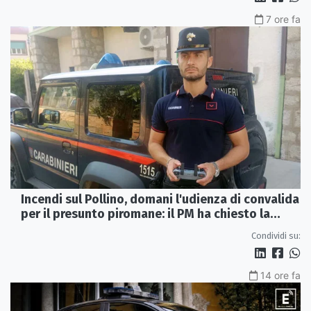
7 ore fa
Incendi sul Pollino, domani l'udienza di convalida
per il presunto piromane: il PM ha chiesto la
misura in carcere
Condividi su:
14 ore fa