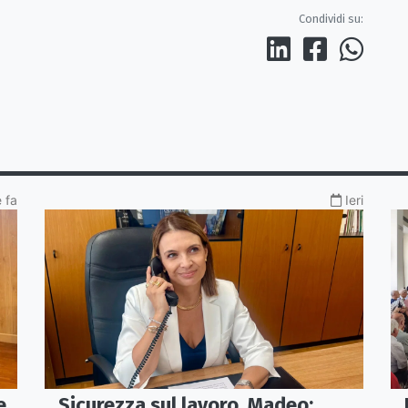
Condividi su:
 fa
Ieri
e
Sicurezza sul lavoro, Madeo: