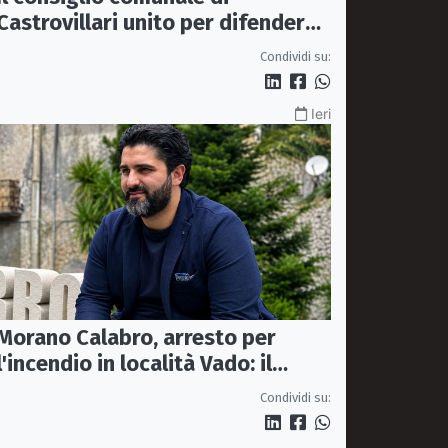
Castrovillari unito per difendere
il diritto alla salute
Condividi su:
Ieri
Morano Calabro, arresto per
l'incendio in località Vado: il
sindaco Donadio ringrazia
Condividi su:
Carabinieri Forestali e
magistratura