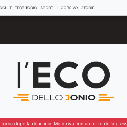
OCULT
TERRITORIO
SPORT
IL CORSIVO
STORIE
ua torna dopo la denuncia. Ma arriva con un terzo della pres