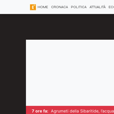
HOME
CRONACA
POLITICA
ATTUALITÀ
EC
7 ore fa:
Agrumeti della Sibaritide, l’acq