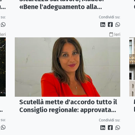
un
«Bene l'adeguamento alla
normativa nazionale, servono più
 su:
Condividi su:
tutele»
Ieri
Ieri
Scutellà mette d'accordo tutto il
ca
Consiglio regionale: approvata
mozione per i treni Sibari-Paola
 su:
Condividi su: