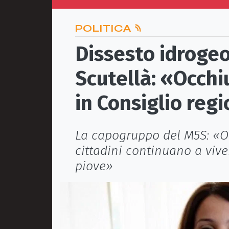
POLITICA
Dissesto idrogeo
Scutellà: «Occhi
in Consiglio reg
La capogruppo del M5S: «Ol
cittadini continuano a vive
piove»