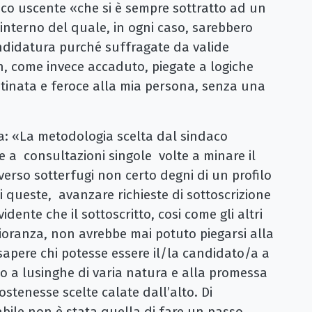
co uscente «che si è sempre sottratto ad un
interno del quale, in ogni caso, sarebbero
andidatura purché suffragate da valide
on, come invece accaduto, piegate a logiche
stinata e feroce alla mia persona, senza una
ua: «La metodologia scelta dal sindaco
e a consultazioni singole volte a minare il
verso sotterfugi non certo degni di un profilo
di queste, avanzare richieste di sottoscrizione
dente che il sottoscritto, cosi come gli altri
ioranza, non avrebbe mai potuto piegarsi alla
sapere chi potesse essere il/la candidato/a a
o a lusinghe di varia natura e alla promessa
sostenesse scelte calate dall’alto. Di
abile non è stata quella di fare un passo