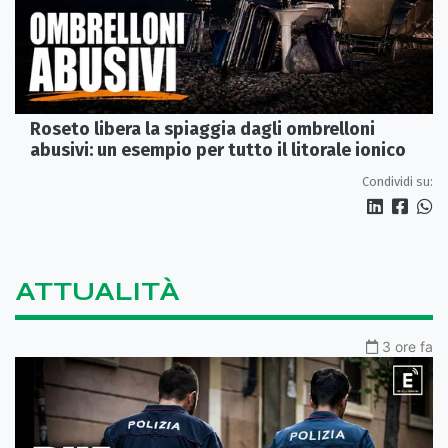
Roseto libera la spiaggia dagli ombrelloni
abusivi: un esempio per tutto il litorale ionico
Condividi su:
ATTUALITÀ
3 ore fa