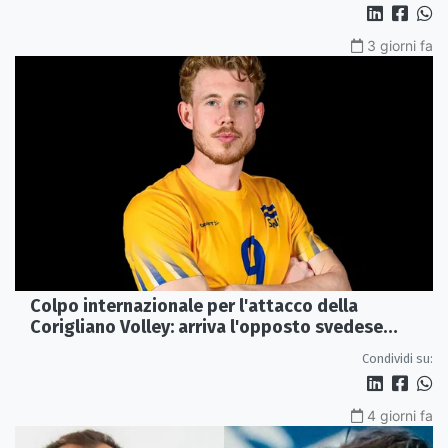
3 giorni fa
Colpo internazionale per l'attacco della
Corigliano Volley: arriva l'opposto svedese
Johan Gruvaeus
Condividi su:
4 giorni fa