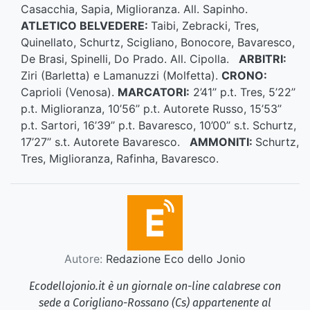
Casacchia, Sapia, Miglioranza. All. Sapinho.
ATLETICO BELVEDERE:
Taibi, Zebracki, Tres,
Quinellato, Schurtz, Scigliano, Bonocore, Bavaresco,
De Brasi, Spinelli, Do Prado. All. Cipolla.
ARBITRI:
Ziri (Barletta) e Lamanuzzi (Molfetta).
CRONO:
Caprioli (Venosa).
MARCATORI:
2’41’’ p.t. Tres, 5’22’’
p.t. Miglioranza, 10’56’’ p.t. Autorete Russo, 15’53’’
p.t. Sartori, 16’39’’ p.t. Bavaresco, 10’00’’ s.t. Schurtz,
17’27’’ s.t. Autorete Bavaresco.
AMMONITI:
Schurtz,
Tres, Miglioranza, Rafinha, Bavaresco.
Autore:
Redazione Eco dello Jonio
Ecodellojonio.it è un giornale on-line calabrese con
sede a Corigliano-Rossano (Cs) appartenente al