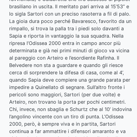
brasiliano in uscita. Il meritato pari arriva al 15’53’’ e
lo sigla Sartori con un preciso rasoterra a fil di palo.
La gioia dura poco perché Bavaresco, favorito da un
rimpallo, si trova la palla tra i piedi solo davanti a
Sapia e riporta in vantaggio la sua squadra. Nella
ripresa l’Odissea 2000 entra in campo ancor più
determinata e già nei primi minuti di gioco va vicina
al pareggio con Arteiro e l’esordiente Rafinha. Il
Belvedere non sta a guardare e quando gli riesce
cerca di sorprendere la difesa di casa, come al 4’,
quando Sapia deve compiere una grande parata per
impedire a Quinellato di segnare. Sull’altro fronte i
pericoli sono maggiori, Sartori (per due volte) e
Arteiro, non trovano la porta per pochi centimetri.
Chi, invece, non sbaglia e Schurtz che al 10’ indovina
l’angolino vincente con un tiro di punta. L’Odissea
2000, però, è sempre viva e in partita, Sartori
continua a far ammattire i difensori amaranto e va