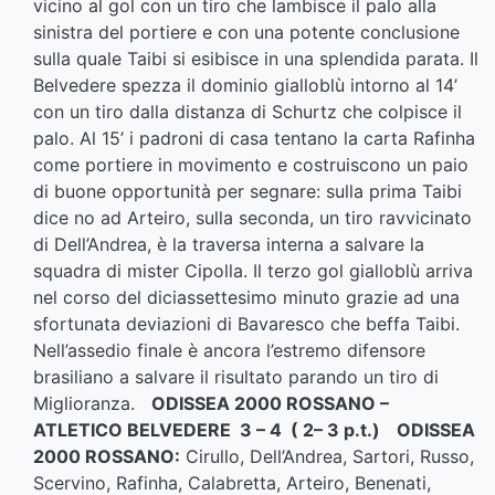
vicino al gol con un tiro che lambisce il palo alla
sinistra del portiere e con una potente conclusione
sulla quale Taibi si esibisce in una splendida parata. Il
Belvedere spezza il dominio gialloblù intorno al 14’
con un tiro dalla distanza di Schurtz che colpisce il
palo. Al 15’ i padroni di casa tentano la carta Rafinha
come portiere in movimento e costruiscono un paio
di buone opportunità per segnare: sulla prima Taibi
dice no ad Arteiro, sulla seconda, un tiro ravvicinato
di Dell’Andrea, è la traversa interna a salvare la
squadra di mister Cipolla. Il terzo gol gialloblù arriva
nel corso del diciassettesimo minuto grazie ad una
sfortunata deviazioni di Bavaresco che beffa Taibi.
Nell’assedio finale è ancora l’estremo difensore
brasiliano a salvare il risultato parando un tiro di
Miglioranza.
ODISSEA 2000 ROSSANO –
ATLETICO BELVEDERE 3 – 4 ( 2– 3 p.t.)
ODISSEA
2000 ROSSANO:
Cirullo, Dell’Andrea, Sartori, Russo,
Scervino, Rafinha, Calabretta, Arteiro, Benenati,