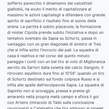
sofferto parecchio il dinamismo dei calcettisti
gialloblù, ha avuto il merito di capitalizzare al
massimo le azioni capitategli e difendere con grande
spirito di sacrificio il risultato fino al suono della
sirena. La partita è subito piacevole, la formazione
di mister Cipolla prende subito l’iniziativa e dopo un
tentativo sventato da Sapia su Schurtz, passa in
vantaggio con un gran diagonale di sinistro di Tres
che si infila sotto l’incrocio dei pali. La squadra di
casa è reattiva e nel corso del quinto minuto
pareggia i conti con un bel tiro al volo di Miglioranza
servito da Sartori dalla lunetta del calcio d’angolo. Il
ritrovato equilibrio dura fino al 10’56’’ quando un tiro
di Schurtz destinato sul fondo colpisce Russo e si
infila alle spalle dell’incolpevole Sapia. La squadra di
Sapinho non si scoraggia, pressa e preme gli
amaranto nella propria metà campo e sfiora il gol
con Arteiro (miracolo di Taibi sulla conclusione
ravvicinata) e Calabretta che tira addosso al pipelet