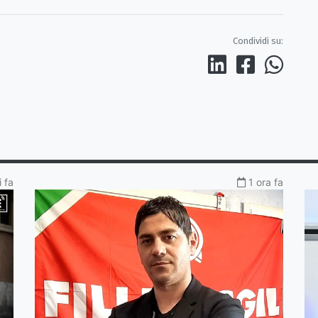
Condividi su:
 fa
1 ora fa