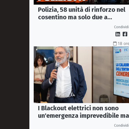
Polizia, 58 unità di rinforzo nel
cosentino ma solo due a
Corigliano-Rossano e due a
Condividi
Castrovillari
18 ore
I Blackout elettrici non sono
un'emergenza imprevedibile ma
fragilità della rete
Condividi