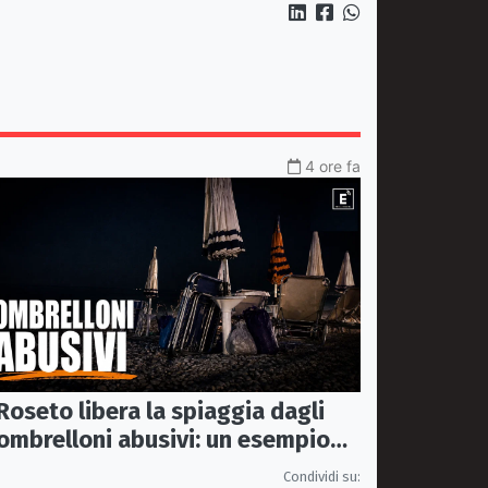
4 ore fa
Roseto libera la spiaggia dagli
ombrelloni abusivi: un esempio
per tutto il litorale ionico
Condividi su: