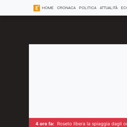
HOME
CRONACA
POLITICA
ATTUALITÀ
EC
4 ore fa:
Roseto libera la spiaggia dagli om