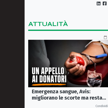
ATTUALITÀ
Emergenza sangue, Avis:
migliorano le scorte ma resta
alta l'attenzione sul gruppo A R
Condividi