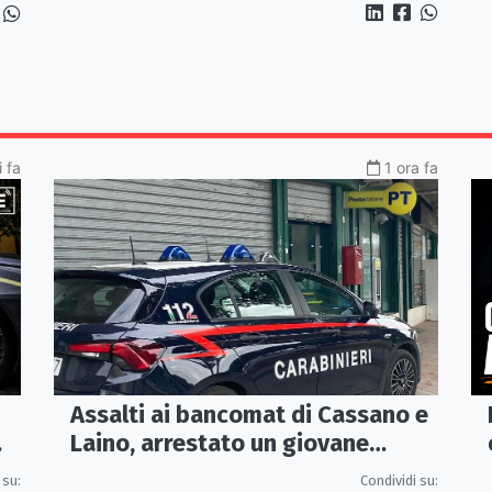
i fa
1 ora fa
Assalti ai bancomat di Cassano e
Laino, arrestato un giovane
pugliese
 su:
Condividi su: