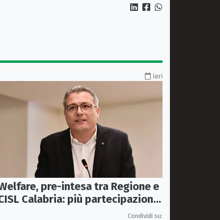
Ieri
Welfare, pre-intesa tra Regione e
CISL Calabria: più partecipazione
nelle politiche sociali
Condividi su: