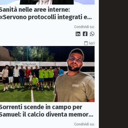
Sanità nelle aree interne:
«Servono protocolli integrati e
mezzi dedicati per garantire
Condividi su:
soccorsi tempestivi»
Ieri
Sorrenti scende in campo per
Samuel: il calcio diventa memoria
condivisa
Condividi su: