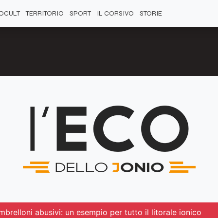
OCULT
TERRITORIO
SPORT
IL CORSIVO
STORIE
brelloni abusivi: un esempio per tutto il litorale ionico