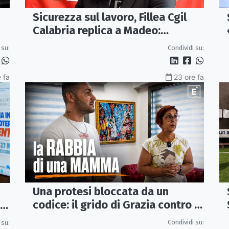
Sicurezza sul lavoro, Fillea Cgil
Calabria replica a Madeo:
«Servono controlli, non incentivi
 su:
Condividi su:
alle imprese»
 fa
23 ore fa
Una protesi bloccata da un
codice: il grido di Grazia contro la
sanità che rimanda
Condividi su:
 su: