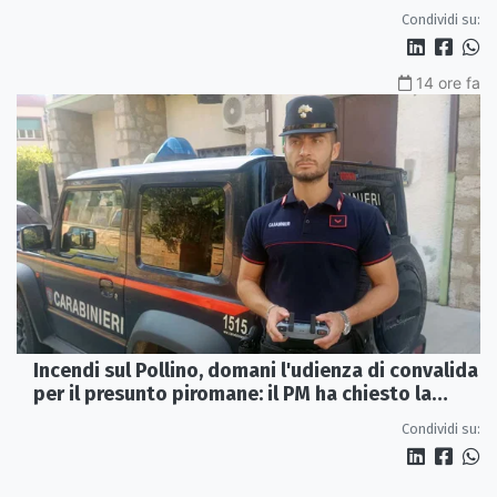
Sibaritide
Condividi su:
14 ore fa
Incendi sul Pollino, domani l'udienza di convalida
per il presunto piromane: il PM ha chiesto la
misura in carcere
Condividi su: