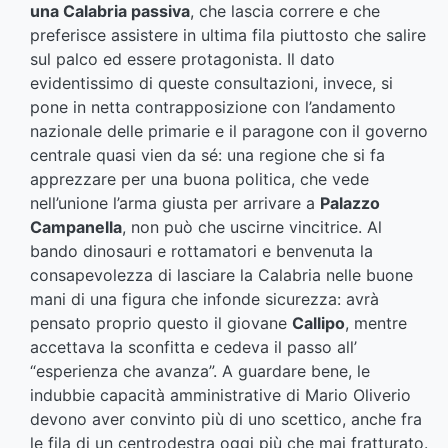
una Calabria passiva
, che lascia correre e che
preferisce assistere in ultima fila piuttosto che salire
sul palco ed essere protagonista. Il dato
evidentissimo di queste consultazioni, invece, si
pone in netta contrapposizione con l’andamento
nazionale delle primarie e il paragone con il governo
centrale quasi vien da sé: una regione che si fa
apprezzare per una buona politica, che vede
nell’unione l’arma giusta per arrivare a
Palazzo
Campanella
, non può che uscirne vincitrice. Al
bando dinosauri e rottamatori e benvenuta la
consapevolezza di lasciare la Calabria nelle buone
mani di una figura che infonde sicurezza: avrà
pensato proprio questo il giovane
Callipo
, mentre
accettava la sconfitta e cedeva il passo all’
“esperienza che avanza”. A guardare bene, le
indubbie capacità amministrative di Mario Oliverio
devono aver convinto più di uno scettico, anche fra
le fila di un centrodestra oggi più che mai fratturato.