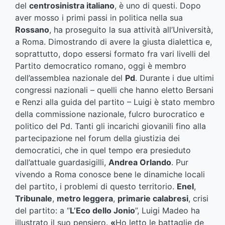
del
centrosinistra italiano
, è uno di questi. Dopo
aver mosso i primi passi in politica nella sua
Rossano
, ha proseguito la sua attività all’Università,
a Roma. Dimostrando di avere la giusta dialettica e,
soprattutto, dopo essersi formato fra vari livelli del
Partito democratico romano, oggi è membro
dell’assemblea nazionale del
Pd
. Durante i due ultimi
congressi nazionali – quelli che hanno eletto Bersani
e Renzi alla guida del partito – Luigi è stato membro
della commissione nazionale, fulcro burocratico e
politico del Pd. Tanti gli incarichi giovanili fino alla
partecipazione nel forum della giustizia dei
democratici, che in quel tempo era presieduto
dall’attuale guardasigilli,
Andrea Orlando
. Pur
vivendo a Roma conosce bene le dinamiche locali
del partito, i problemi di questo territorio.
Enel
,
Tribunale
,
metro leggera
,
primarie calabresi
, crisi
del partito: a “
L’Eco dello Jonio
”, Luigi Madeo ha
illustrato il suo pensiero.
«
Ho letto le battaglie de