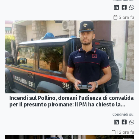
5 ore fa
Incendi sul Pollino, domani l'udienza di convalida
per il presunto piromane: il PM ha chiesto la
misura in carcere
Condividi su:
12 ore fa