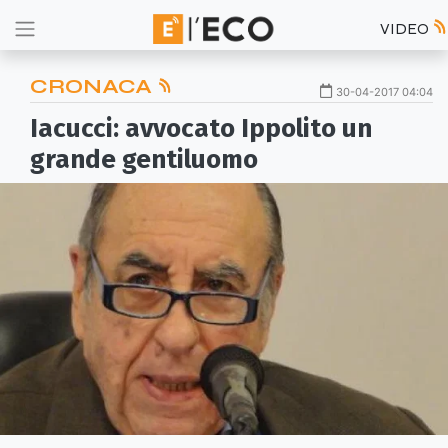
VIDEO
CRONACA
30-04-2017 04:04
Iacucci: avvocato Ippolito un
grande gentiluomo