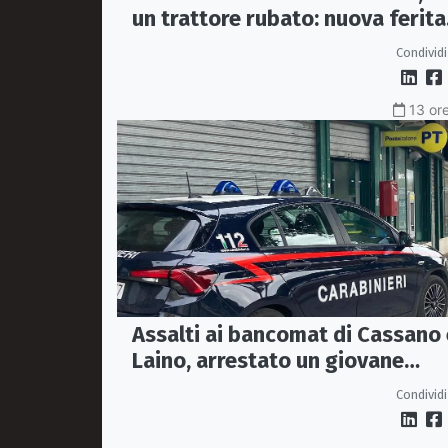
un trattore rubato: nuova ferita
all’agricoltura della Sibaritide
Condividi
13 ore
Assalti ai bancomat di Cassano 
Laino, arrestato un giovane
pugliese
Condividi