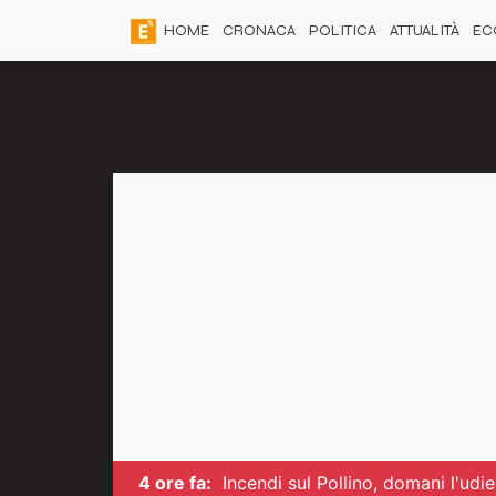
HOME
CRONACA
POLITICA
ATTUALITÀ
EC
4 ore fa:
Incendi sul Pollino, domani l'udi