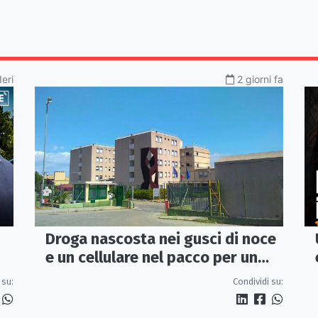
Ieri
2 giorni fa
Droga nascosta nei gusci di noce
e un cellulare nel pacco per un
detenuto: sequestro nel carcere
 su:
Condividi su:
di Rossano