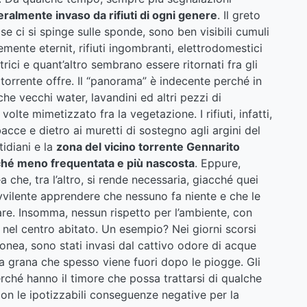
teralmente invaso da rifiuti di ogni genere
. Il greto
e ci si spinge sulle sponde, sono ben visibili cumuli
temente eternit, rifiuti ingombranti, elettrodomestici
vatrici e quant’altro sembrano essere ritornati fra gli
l torrente offre. Il “panorama” è indecente perché in
che vecchi water, lavandini ed altri pezzi di
olte mimetizzato fra la vegetazione. I rifiuti, infatti,
cce e dietro ai muretti di sostegno agli argini del
tidiani e la
zona del vicino torrente Gennarito
ché meno frequentata e più nascosta
. Eppure,
 che, tra l’altro, si rende necessaria, giacché quei
 avvilente apprendere che nessuno fa niente e che le
re. Insomma, nessun rispetto per l’ambiente, con
nel centro abitato. Un esempio? Nei giorni scorsi
onea, sono stati invasi dal cattivo odore di acque
na grana che spesso viene fuori dopo le piogge. Gli
rché hanno il timore che possa trattarsi di qualche
on le ipotizzabili conseguenze negative per la