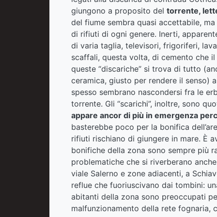
giungono a proposito del
torrente, let
del fiume sembra quasi accettabile, ma s
di rifiuti di ogni genere. Inerti, apparen
di varia taglia, televisori, frigoriferi, la
scaffali, questa volta, di cemento che i
queste “discariche” si trova di tutto (an
ceramica, giusto per rendere il senso) a v
spesso sembrano nascondersi fra le erba
torrente. Gli “scarichi”, inoltre, sono quo
appare ancor di più in emergenza per
basterebbe poco per la bonifica dell’area
rifiuti rischiano di giungere in mare. È
bonifiche della zona sono sempre più ra
problematiche che si riverberano anche 
viale Salerno e zone adiacenti, a Schiav
reflue che fuoriuscivano dai tombini: u
abitanti della zona sono preoccupati pe
malfunzionamento della rete fognaria, c