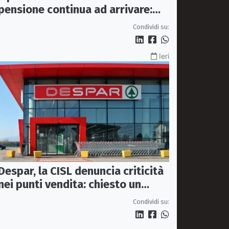
pensione continua ad arrivare:
indagati due coniugi
Condividi su:
Ieri
Despar, la CISL denuncia criticità
nei punti vendita: chiesto un
incontro urgente a Maiora
Condividi su: