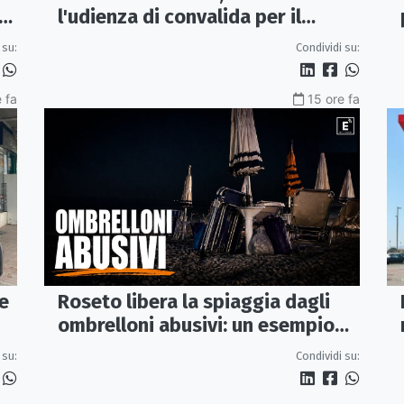
l'udienza di convalida per il
presunto piromane: il PM ha
Condividi su:
 su:
chiesto la misura in carcere
 fa
15 ore fa
Roseto libera la spiaggia dagli
e
ombrelloni abusivi: un esempio
per tutto il litorale ionico
Condividi su:
 su: