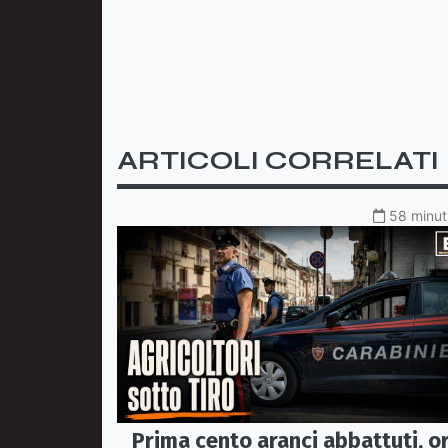
ARTICOLI CORRELATI
58 minuti
Prima cento aranci abbattuti, o