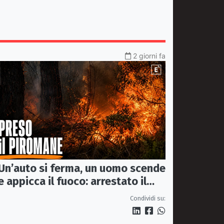
2 giorni fa
Un’auto si ferma, un uomo scende
e appicca il fuoco: arrestato il
(presunto) piromane di Morano
Condividi su: