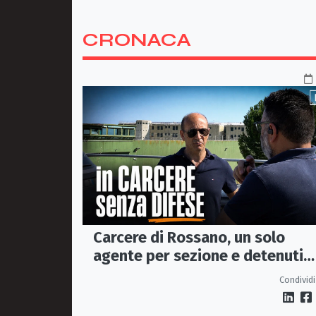
CRONACA
Carcere di Rossano, un solo
agente per sezione e detenuti
psichiatrici senza cure: «La
Condividi
sicurezza è venuta meno» |
VIDEO