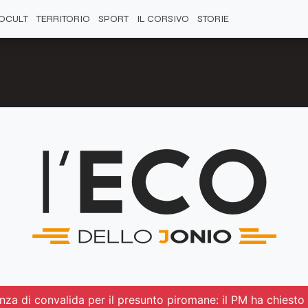
OCULT
TERRITORIO
SPORT
IL CORSIVO
STORIE
enza di convalida per il presunto piromane: il PM ha chiesto