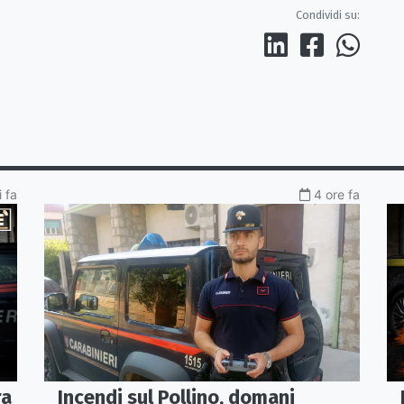
Condividi su:
 fa
4 ore fa
Incendi sul Pollino, domani
ra