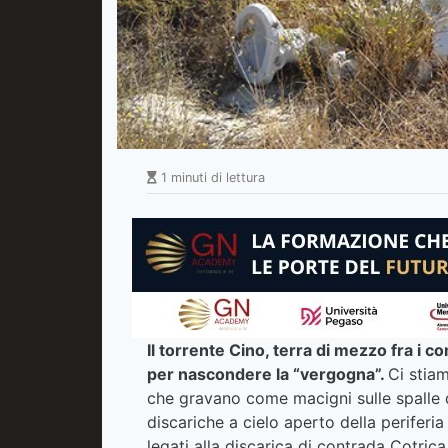
1 minuti di lettura
Il torrente Cino, terra di mezzo fra i 
per nascondere la “vergogna”.
Ci stia
che gravano come macigni sulle spalle de
discariche a cielo aperto della periferi
legati alla discarica di contrada Cotri