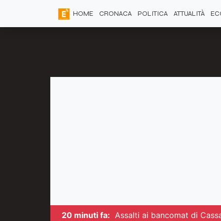
HOME
CRONACA
POLITICA
ATTUALITÀ
EC
20 minuti fa:
Assalti ai bancomat di Cass