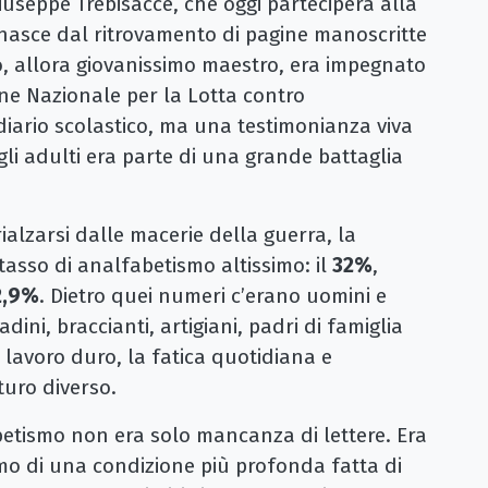
iuseppe Trebisacce, che oggi parteciperà alla
o nasce dal ritrovamento di pagine manoscritte
, allora giovanissimo maestro, era impegnato
one Nazionale per la Lotta contro
iario scolastico, ma una testimonianza viva
gli adulti era parte di una grande battaglia
rialzarsi dalle macerie della guerra, la
asso di analfabetismo altissimo: il
32%
,
2,9%
. Dietro quei numeri c’erano uomini e
dini, braccianti, artigiani, padri di famiglia
l lavoro duro, la fatica quotidiana e
turo diverso.
betismo non era solo mancanza di lettere. Era
omo di una condizione più profonda fatta di