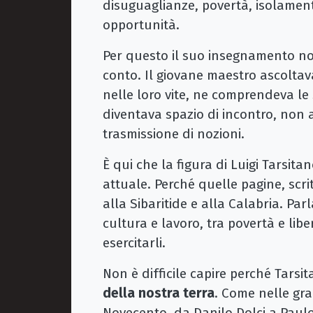
disuguaglianze, povertà, isolament
opportunità.
Per questo il suo insegnamento non 
conto. Il giovane maestro ascoltava
nelle loro vite, ne comprendeva le s
diventava spazio di incontro, non 
trasmissione di nozioni.
È qui che la figura di Luigi Tars
attuale. Perché quelle pagine, scri
alla Sibaritide e alla Calabria. Par
cultura e lavoro, tra povertà e libert
esercitarli.
Non è difficile capire perché Tarsi
della nostra terra
. Come nelle gr
Novecento, da Danilo Dolci a Paulo