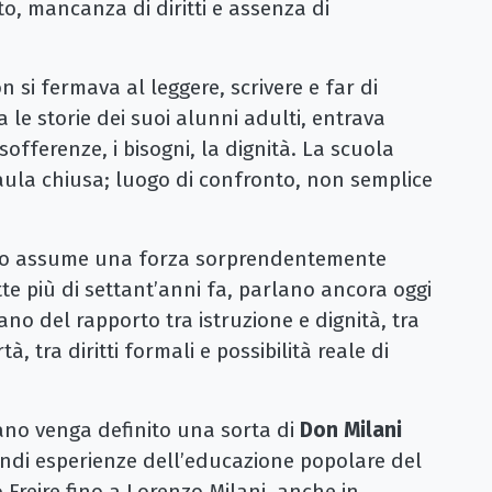
o, mancanza di diritti e assenza di
si fermava al leggere, scrivere e far di
 le storie dei suoi alunni adulti, entrava
offerenze, i bisogni, la dignità. La scuola
aula chiusa; luogo di confronto, non semplice
itano assume una forza sorprendentemente
tte più di settant’anni fa, parlano ancora oggi
lano del rapporto tra istruzione e dignità, tra
à, tra diritti formali e possibilità reale di
tano venga definito una sorta di
Don Milani
andi esperienze dell’educazione popolare del
 Freire fino a Lorenzo Milani, anche in