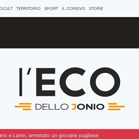
OCULT
TERRITORIO
SPORT
IL CORSIVO
STORIE
ano e Laino, arrestato un giovane pugliese