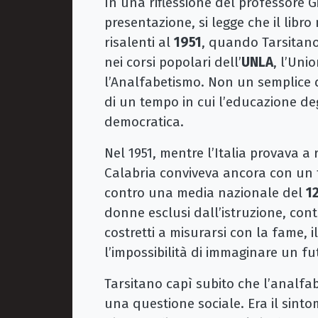
In una riflessione del professore G
presentazione, si legge che il libr
risalenti al
1951
, quando Tarsitano
nei corsi popolari dell’
UNLA
, l’Uni
l’Analfabetismo. Non un semplice d
di un tempo in cui l’educazione de
democratica.
Nel 1951, mentre l’Italia provava a 
Calabria conviveva ancora con un t
contro una media nazionale del
1
donne esclusi dall’istruzione, conta
costretti a misurarsi con la fame, i
l’impossibilità di immaginare un fu
Tarsitano capì subito che l’analfa
una questione sociale. Era il sint