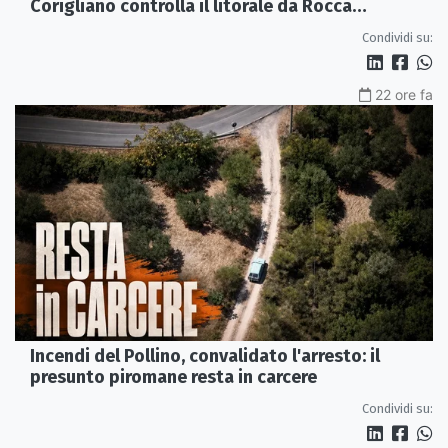
Corigliano controlla il litorale da Rocca
Imperiale a Cariati.
Condividi su:
22 ore fa
Incendi del Pollino, convalidato l'arresto: il
presunto piromane resta in carcere
Condividi su: