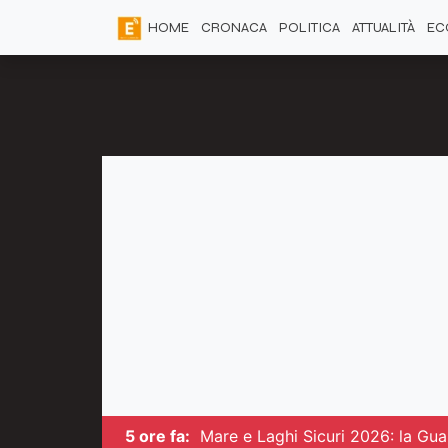
HOME
CRONACA
POLITICA
ATTUALITÀ
EC
5 ore fa:
Mare e Laghi Sicuri 2026: la Guar