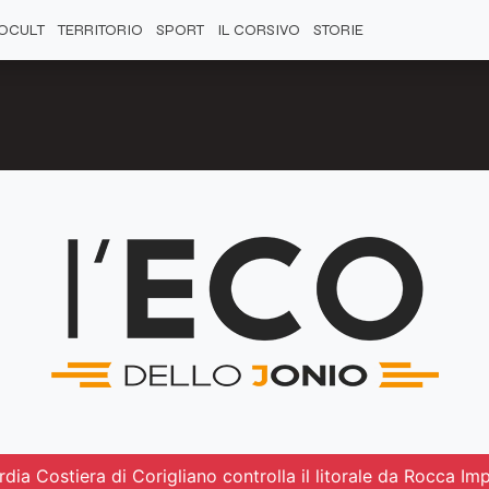
OCULT
TERRITORIO
SPORT
IL CORSIVO
STORIE
dia Costiera di Corigliano controlla il litorale da Rocca Impe