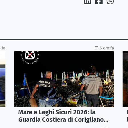
 fa
5 ore fa
Mare e Laghi Sicuri 2026: la
Guardia Costiera di Corigliano
controlla il litorale da Rocca