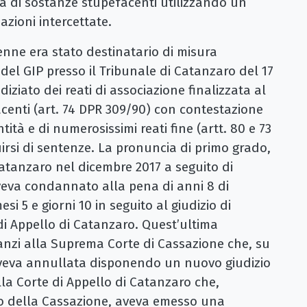
ità di sostanze stupefacenti utilizzando un
azioni intercettate.
enne era stato destinatario di misura
del GIP presso il Tribunale di Catanzaro del 17
iziato dei reati di associazione finalizzata al
facenti (art. 74 DPR 309/90) con contestazione
ità e di numerosissimi reati fine (artt. 80 e 73
irsi di sentenze. La pronuncia di primo grado,
atanzaro nel dicembre 2017 a seguito di
 aveva condannato alla pena di anni 8 di
si 5 e giorni 10 in seguito al giudizio di
i Appello di Catanzaro. Quest’ultima
nzi alla Suprema Corte di Cassazione che, su
’aveva annullata disponendo un nuovo giudizio
la Corte di Appello di Catanzaro che,
io della Cassazione, aveva emesso una