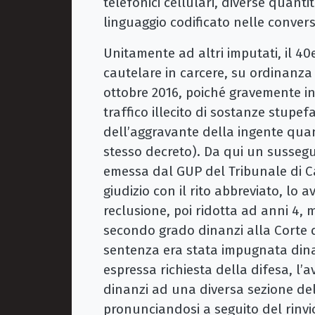
telefonici cellulari, diverse quant
linguaggio codificato nelle convers
Unitamente ad altri imputati, il 40
cautelare in carcere, su ordinanza 
ottobre 2016, poiché gravemente ind
traffico illecito di sostanze stupe
dell’aggravante della ingente quant
stesso decreto). Da qui un sussegu
emessa dal GUP del Tribunale di C
giudizio con il rito abbreviato, lo
reclusione, poi ridotta ad anni 4, me
secondo grado dinanzi alla Corte d
sentenza era stata impugnata dina
espressa richiesta della difesa, l
dinanzi ad una diversa sezione del
pronunciandosi a seguito del rinv