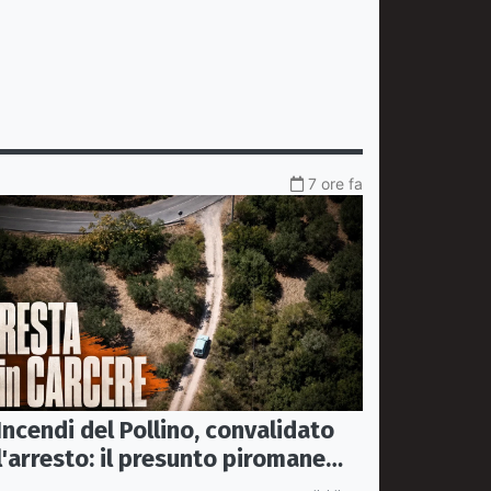
7 ore fa
Incendi del Pollino, convalidato
l'arresto: il presunto piromane
resta in carcere