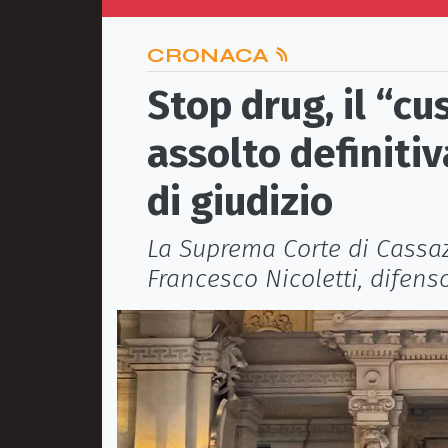
CRONACA
Stop drug, il “c
assolto definiti
di giudizio
La Suprema Corte di Cassazi
Francesco Nicoletti, difen