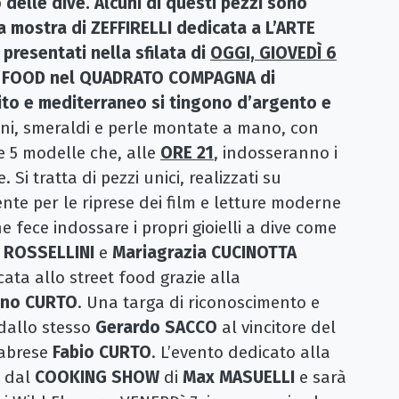
delle dive. Alcuni di questi pezzi sono
lla mostra di ZEFFIRELLI dedicata a L’ARTE
resentati nella sfilata di
OGGI, GIOVEDÌ 6
R FOOD nel QUADRATO COMPAGNA di
ito e mediterraneo si tingono d’argento e
bini, smeraldi e perle montate a mano, con
e 5 modelle che, alle
ORE 21
, indosseranno i
 Si tratta di pezzi unici, realizzati su
nte per le riprese dei film e letture moderne
e fece indossare i propri gioielli a dive come
a ROSSELLINI
e
Mariagrazia CUCINOTTA
cata allo street food grazie alla
ino
CURTO
. Una targa di riconoscimento e
dallo stesso
Gerardo SACCO
al vincitore del
alabrese
Fabio CURTO
. L’evento dedicato alla
, dal
COOKING SHOW
di
Max MASUELLI
e sarà