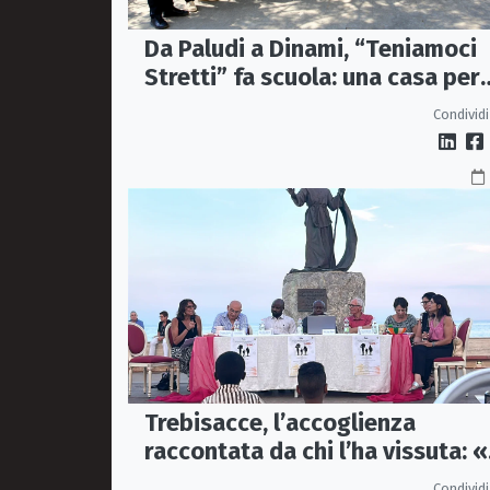
Da Paludi a Dinami, “Teniamoci
Stretti” fa scuola: una casa per
anziani contro la solitudine
Condividi
Trebisacce, l’accoglienza
raccontata da chi l’ha vissuta: «
sono» diventa una storia di
Condividi