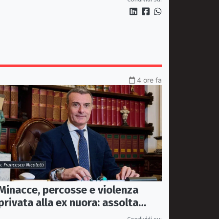
settembre
4 ore fa
Minacce, percosse e violenza
privata alla ex nuora: assolta
perché il fatto non sussiste