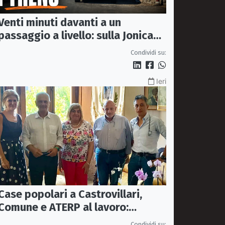
Venti minuti davanti a un
passaggio a livello: sulla Jonica
anche aspettare un treno diventa
Condividi su:
un viaggio
Ieri
Case popolari a Castrovillari,
Comune e ATERP al lavoro:
sopralluoghi operativi entro
Condividi su: