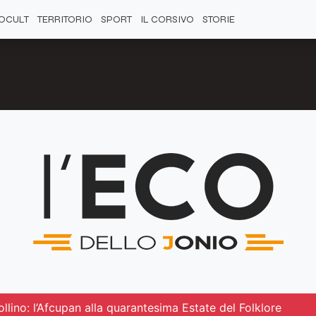
OCULT
TERRITORIO
SPORT
IL CORSIVO
STORIE
ollino: l’Afcupan alla quarantesima Estate del Folklore