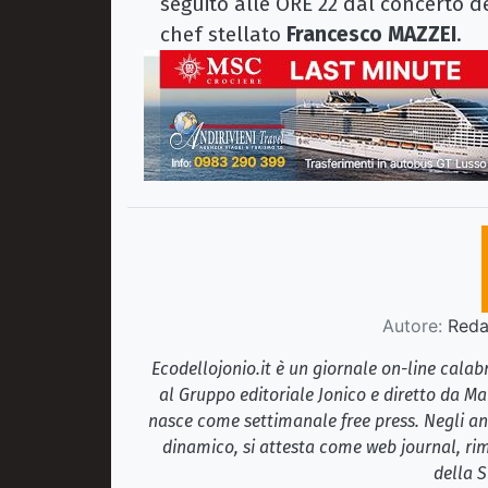
seguito alle ORE 22 dal concerto de
chef stellato
Francesco MAZZEI
.
Autore:
Redaz
Ecodellojonio.it è un giornale on-line cala
al Gruppo editoriale Jonico e diretto da Ma
nasce come settimanale free press. Negli ann
dinamico, si attesta come web journal, rim
della S