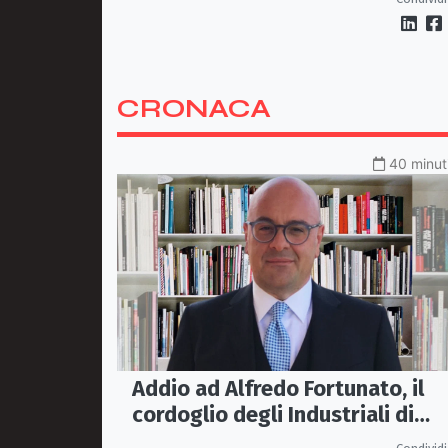
dignità e futuro
CRONACA
40 minuti
Addio ad Alfredo Fortunato, il
cordoglio degli Industriali di
Cosenza: «Lascia un vuoto