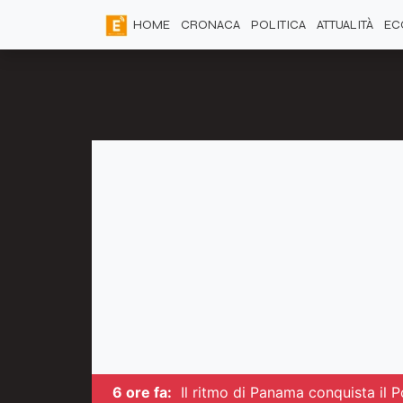
HOME
CRONACA
POLITICA
ATTUALITÀ
EC
6 ore fa:
Il ritmo di Panama conquista il P