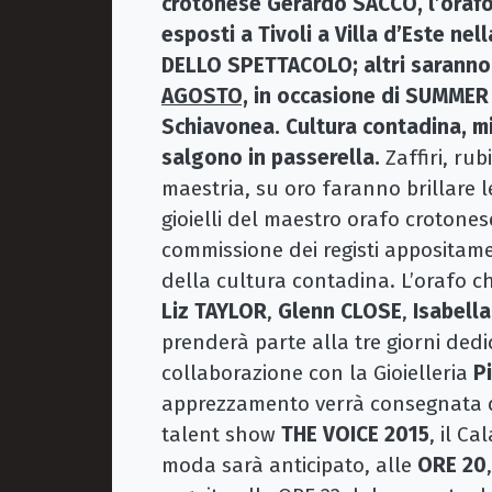
crotonese Gerardo SACCO, l’orafo 
esposti a Tivoli a Villa d’Este ne
DELLO SPETTACOLO; altri saranno p
AGOSTO,
in occasione di SUMME
Schiavonea. Cultura contadina, m
salgono in passerella.
Zaffiri, ru
maestria, su oro faranno brillare l
gioielli del maestro orafo crotonese.
commissione dei registi appositame
della cultura contadina. L’orafo ch
Liz TAYLOR
,
Glenn CLOSE
,
Isabell
prenderà parte alla tre giorni dedi
collaborazione con la Gioielleria
P
apprezzamento verrà consegnata 
talent show
THE VOICE 2015
, il C
moda sarà anticipato, alle
ORE 20