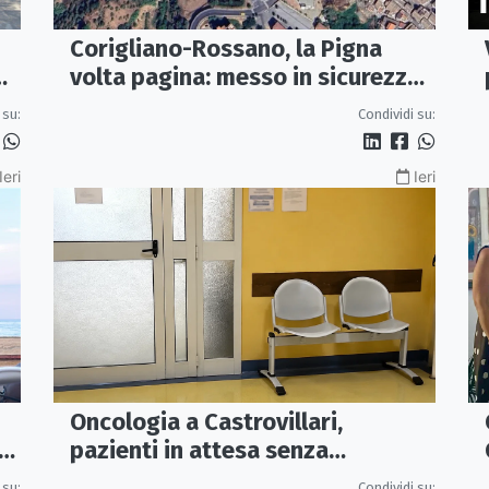
Corigliano-Rossano, la Pigna
volta pagina: messo in sicurezza
il quartiere ferito dalla frana del
 su:
Condividi su:
2015
Ieri
Ieri
Oncologia a Castrovillari,
Io
pazienti in attesa senza
climatizzazione: Rosa chiede una
 su:
Condividi su: