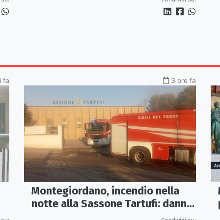
stanza interna e un intervento
strutturale
 fa
3 ore fa
Montegiordano, incendio nella
notte alla Sassone Tartufi: danni
per oltre un milione di euro