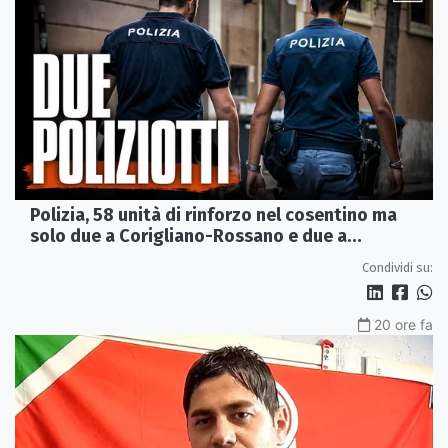
Polizia, 58 unità di rinforzo nel cosentino ma
solo due a Corigliano-Rossano e due a
Castrovillari
Condividi su:
20 ore fa