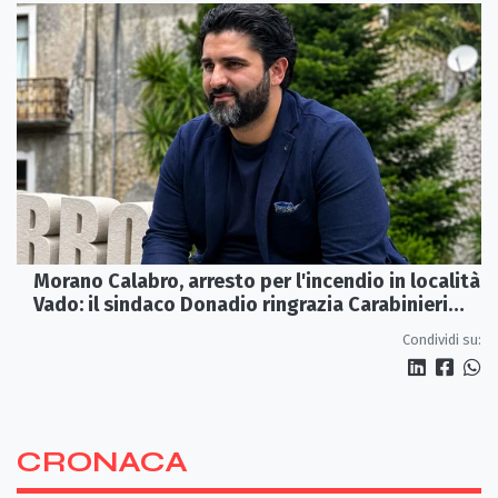
Morano Calabro, arresto per l'incendio in località
Vado: il sindaco Donadio ringrazia Carabinieri
Forestali e magistratura
Condividi su:
CRONACA