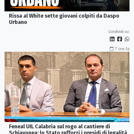
Rissa al White sette giovani colpiti da Daspo
Urbano
Condividi su:
7 ore fa
Feneal UIL Calabria sul rogo al cantiere di
Schiavonea: lo Stato rafforzi i presìdi di legalità