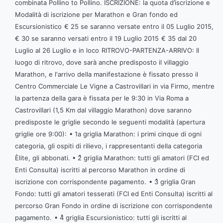
combinata Pollino to Pollino.
ISCRIZIONE: la quota d’iscrizione e
Modalità di iscrizione per Marathon e Gran fondo ed
Escursionistico
€ 25 se saranno versate entro il 05 Luglio 2015,
€ 30 se saranno versati entro il 19 Luglio 2015
€ 35 dal 20
Luglio al 26 Luglio e in loco
RITROVO-PARTENZA-ARRIVO: Il
luogo di ritrovo, dove sarà anche predisposto il villaggio
Marathon, e l'arrivo della manifestazione è fissato presso il
Centro Commerciale Le Vigne a Castrovillari in via Firmo, mentre
la partenza della gara è fissata per le 9:30 in Via Roma a
Castrovillari (1,5 Km dal villaggio Marathon) dove saranno
predisposte le griglie secondo le seguenti modalità (apertura
griglie ore 9:00):
• 1a griglia Marathon: i primi cinque di ogni
categoria, gli ospiti di rilievo, i rappresentanti della categoria
Èlite, gli abbonati.
• 2ͣ griglia Marathon: tutti gli amatori (FCI ed
Enti Consulta) iscritti al percorso Marathon in ordine di
iscrizione con corrispondente pagamento.
• 3ͣ griglia Gran
Fondo: tutti gli amatori tesserati (FCI ed Enti Consulta) iscritti al
percorso Gran Fondo in ordine di iscrizione con corrispondente
pagamento.
• 4ͣ griglia Escursionistico: tutti gli iscritti al