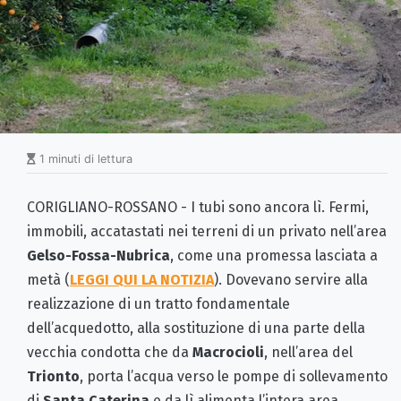
1 minuti di lettura
CORIGLIANO-ROSSANO - I tubi sono ancora lì. Fermi,
immobili, accatastati nei terreni di un privato nell’area
Gelso-Fossa-Nubrica
, come una promessa lasciata a
metà (
LEGGI QUI LA NOTIZIA
). Dovevano servire alla
realizzazione di un tratto fondamentale
dell’acquedotto, alla sostituzione di una parte della
vecchia condotta che da
Macrocioli
, nell’area del
Trionto
, porta l’acqua verso le pompe di sollevamento
di
Santa Caterina
e da lì alimenta l’intera area