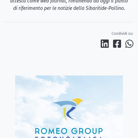
attesta come web journal, rimanendo ad oggi il punto
di riferimento per le notizie della Sibaritide-Pollino.
Condividi su: