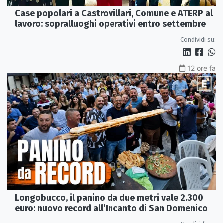
Case popolari a Castrovillari, Comune e ATERP al
lavoro: sopralluoghi operativi entro settembre
Condividi su:
12 ore fa
Longobucco, il panino da due metri vale 2.300
euro: nuovo record all’Incanto di San Domenico