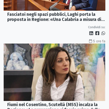
Fasciatoi negli spazi pubblici, Laghi porta la
proposta in Regione: «Una Calabria a misura di
famiglie»
Condividi su:
5 ore fa
Fiumi nel Cosentino, Scutellà (M5S) incalza la