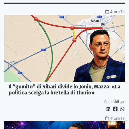
4 ore fa
Il “gomito” di Sibari divide lo Jonio, Mazza: «La
politica scelga la bretella di Thurio»
Condividi su:
4 ore fa