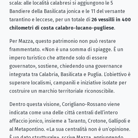
scala: alle località calabresi si aggiungono le 5
Bandiere della Basilicata jonica e le 11 del versante
tarantino e leccese, per un totale di
26 vessilli in 400
chilometri di costa calabro-lucano-pugliese
.
Per Mazza, questo patrimonio non può restare
frammentato. «Non è una somma di spiagge. È un
impero turistico che attende solo di essere
governato», sostiene, chiedendo una governance
integrata tra Calabria, Basilicata e Puglia. L’obiettivo è
superare localismi, campanili e iniziative isolate per
costruire un marchio territoriale riconoscibile.
Dentro questa visione, Corigliano-Rossano viene
indicata come una delle città centrali dell’intero
affaccio jonico, insieme a Taranto, Crotone, Gallipoli e
al Metapontino. «La sua centralità non è un’opinione.
È un dato strutturale», scrive Mazza, aggiungendo