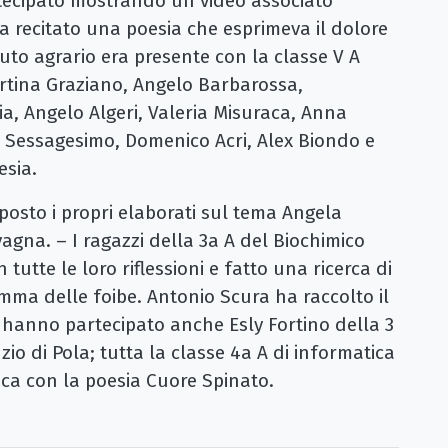
rtecipato mostrando un video associato
a recitato una poesia che esprimeva il dolore
tuto agrario era presente con la classe V A
rtina Graziano, Angelo Barbarossa,
, Angelo Algeri, Valeria Misuraca, Anna
 Sessagesimo, Domenico Acri, Alex Biondo e
oesia.
posto i propri elaborati sul tema Angela
agna. – I ragazzi della 3a A del Biochimico
utte le loro riflessioni e fatto una ricerca di
mma delle foibe. Antonio Scura ha raccolto il
o hanno partecipato anche Esly Fortino della 3
zio di Pola; tutta la classe 4a A di informatica
ica con la poesia Cuore Spinato.