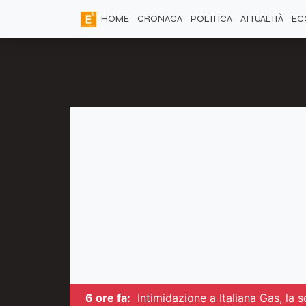
HOME
CRONACA
POLITICA
ATTUALITÀ
EC
6 ore fa:
Intimidazione a Italiana Gas, la 