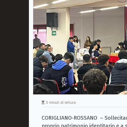
3 minuti di lettura
CORIGLIANO-ROSSANO – Sollecitare
proprio patrimonio identitario e a 