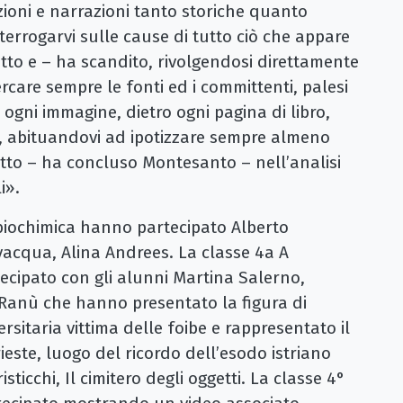
uzioni e narrazioni tanto storiche quanto
terrogarvi sulle cause di tutto ciò che appare
etto e – ha scandito, rivolgendosi direttamente
ercare sempre le fonti ed i committenti, palesi
ro ogni immagine, dietro ogni pagina di libro,
e, abituandovi ad ipotizzare sempre almeno
tutto – ha concluso Montesanto – nell’analisi
i».
i biochimica hanno partecipato Alberto
vacqua, Alina Andrees. La classe 4a A
rtecipato con gli alunni Martina Salerno,
e Ranù che hanno presentato la figura di
sitaria vittima delle foibe e rappresentato il
ieste, luogo del ricordo dell’esodo istriano
ticchi, Il cimitero degli oggetti. La classe 4°