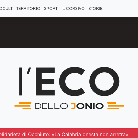
OCULT
TERRITORIO
SPORT
IL CORSIVO
STORIE
solidarietà di Occhiuto: «La Calabria onesta non arretra»