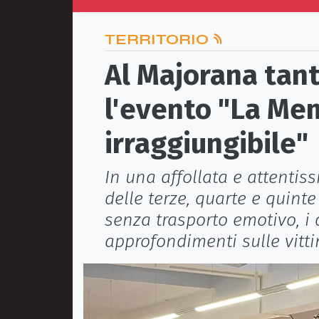
TERRITORIO
Al Majorana tan
l'evento "La Mem
irraggiungibile"
In una affollata e attentis
delle terze, quarte e quint
senza trasporto emotivo, i d
approfondimenti sulle vitti