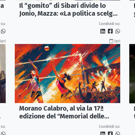
ma
Il “gomito” di Sibari divide lo
Jonio, Mazza: «La politica scelga
la bretella di Thurio»
 su:
Condividi su:
Ieri
Ieri
Morano Calabro, al via la 17ª
edizione del "Memorial delle
Stelle"
 su:
Condividi su: