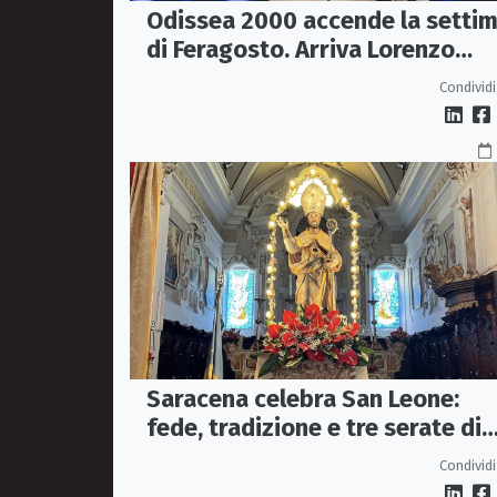
Odissea 2000 accende la setti
di Feragosto. Arriva Lorenzo
Salvetti
Condividi
Saracena celebra San Leone:
fede, tradizione e tre serate di
spettacolo per la festa del
Condividi
Patrono