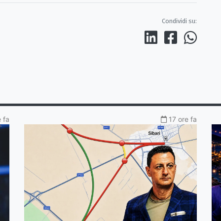
Condividi su:
 fa
17 ore fa