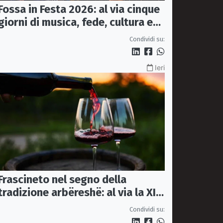
Fossa in Festa 2026: al via cinque
giorni di musica, fede, cultura e
sapori
Condividi su:
Ieri
Frascineto nel segno della
tradizione arbëreshë: al via la XII
edizione della Festa del Vino
Condividi su: