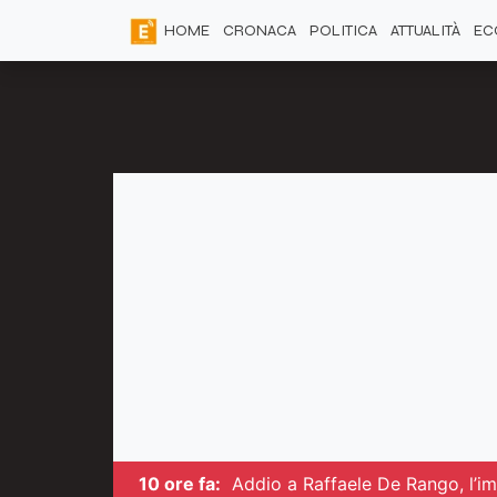
HOME
CRONACA
POLITICA
ATTUALITÀ
EC
10 ore fa:
Addio a Raffaele De Rango, l’i