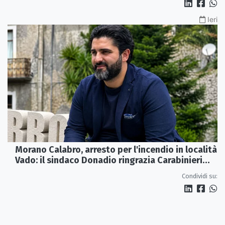
Ieri
Morano Calabro, arresto per l'incendio in località
Vado: il sindaco Donadio ringrazia Carabinieri
Forestali e magistratura
Condividi su: