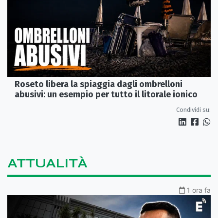
Roseto libera la spiaggia dagli ombrelloni
abusivi: un esempio per tutto il litorale ionico
Condividi su:
ATTUALITÀ
1 ora fa