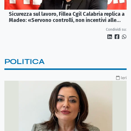
Sicurezza sul lavoro, Fillea Cgil Calabria replica a
Madeo: «Servono controlli, non incentivi alle
imprese»
Condividi su:
POLITICA
Ieri