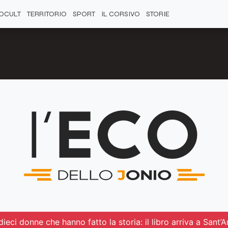
OCULT
TERRITORIO
SPORT
IL CORSIVO
STORIE
eci donne che hanno fatto la storia: il libro arriva a Sant’