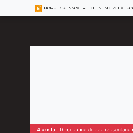
HOME
CRONACA
POLITICA
ATTUALITÀ
EC
4 ore fa:
Dieci donne di oggi raccontano di