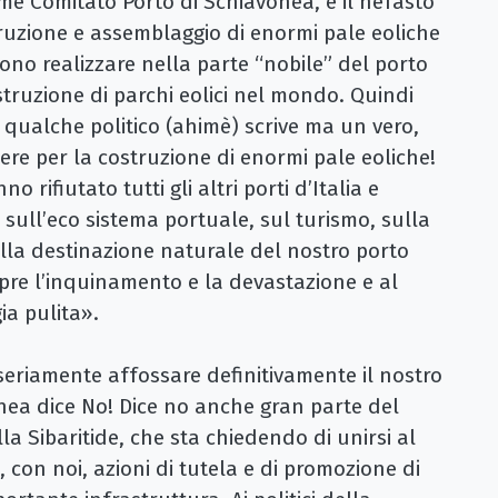
me Comitato Porto di Schiavonea, è il nefasto
truzione e assemblaggio di enormi pale eoliche
liono realizzare nella parte “nobile” del porto
struzione di parchi eolici nel mondo. Quindi
qualche politico (ahimè) scrive ma un vero,
ere per la costruzione di enormi pale eoliche!
rifiutato tutti gli altri porti d’Italia e
sull’eco sistema portuale, sul turismo, sulla
ulla destinazione naturale del nostro porto
pre l’inquinamento e la devastazione e al
ia pulita».
eriamente affossare definitivamente il nostro
onea dice No! Dice no anche gran parte del
a Sibaritide, che sta chiedendo di unirsi al
 con noi, azioni di tutela e di promozione di