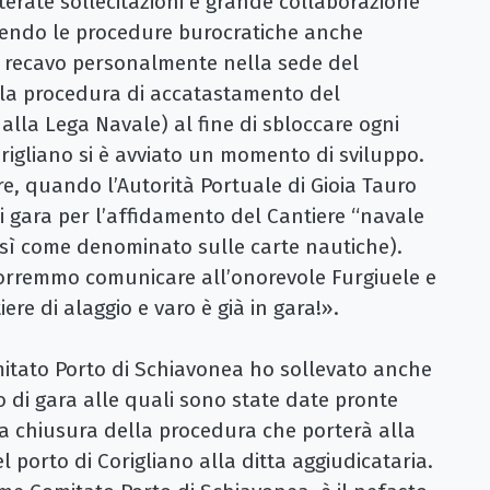
iterate sollecitazioni e grande collaborazione
eguendo le procedure burocratiche anche
i recavo personalmente nella sede del
e la procedura di accatastamento del
alla Lega Navale) al fine di sbloccare ogni
origliano si è avviato un momento di sviluppo.
re, quando l’Autorità Portuale di Gioia Tauro
i gara per l’affidamento del Cantiere “navale
così come denominato sulle carte nautiche).
vorremmo comunicare all’onorevole Furgiuele e
iere di alaggio e varo è già in gara!».
mitato Porto di Schiavonea ho sollevato anche
o di gara alle quali sono state date pronte
la chiusura della procedura che porterà alla
 porto di Corigliano alla ditta aggiudicataria.