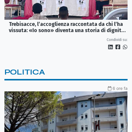
Trebisacce, l’accoglienza raccontata da chi l’ha
vissuta: «Io sono» diventa una storia di dignità
e futuro
Condividi su:
POLITICA
6 ore fa