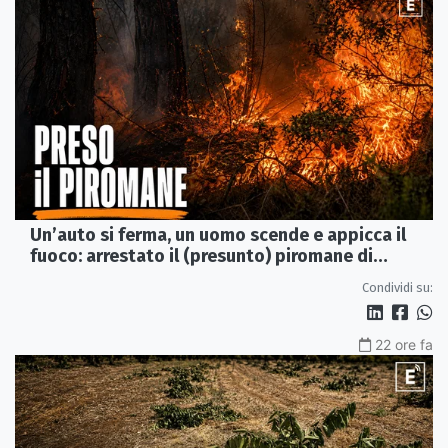
Un’auto si ferma, un uomo scende e appicca il
fuoco: arrestato il (presunto) piromane di
Morano
Condividi su:
22 ore fa