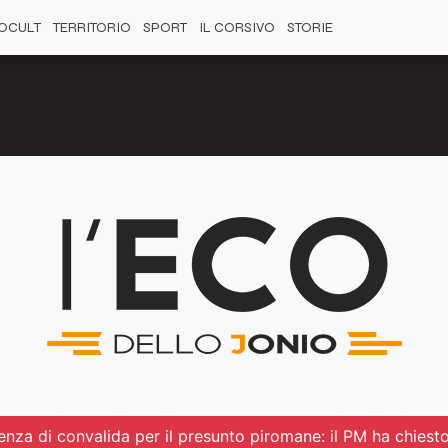
OCULT
TERRITORIO
SPORT
IL CORSIVO
STORIE
ienza di convalida per il presunto piromane: il PM ha chiesto