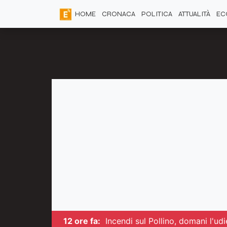
HOME
CRONACA
POLITICA
ATTUALITÀ
EC
12 ore fa:
Incendi sul Pollino, domani l'ud