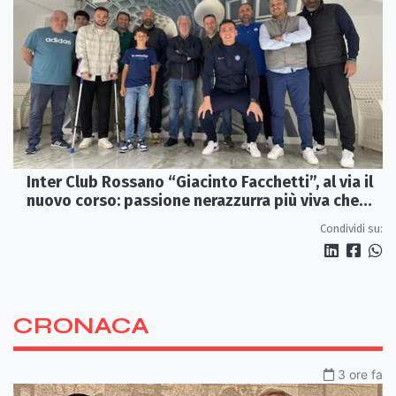
Inter Club Rossano “Giacinto Facchetti”, al via il
nuovo corso: passione nerazzurra più viva che
mai
Condividi su:
CRONACA
3 ore fa