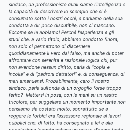
sindaco, da professioniste quali siamo l’intelligenza e
la capacità di descrivere lo scempio che si è
consumato sotto i nostri occhi, e parliamo della sua
condotta a dir poco discutibile, non ci mancano.
Eccome se le abbiamo! Perché l’esperienza e gli
studi che, a vario titolo, abbiamo condotto finora,
non solo ci permettono di discernere
quotidianamente il vero dal falso, ma anche di poter
affrontare con serenità e razionale logica chi, pur
non avendone nessun diritto, parla di “copia e
incolla” e di “padroni dettatori” e, di conseguenza, di
meri amanuensi.
Probabilmente, caro il nostro
sindaco, parla sull’onda di un orgoglio forse troppo
ferito? Mettersi in posa, con le mani su un nastro
tricolore, per suggellare un momento importante non
pensiamo sia costato molto, soprattutto se a
reggere le forbici era l’assessore regionale ai lavori
pubblici che, di fatto, ha consegnato a lei e alla
popolazione longobucchese un pezzo d’opera tanto