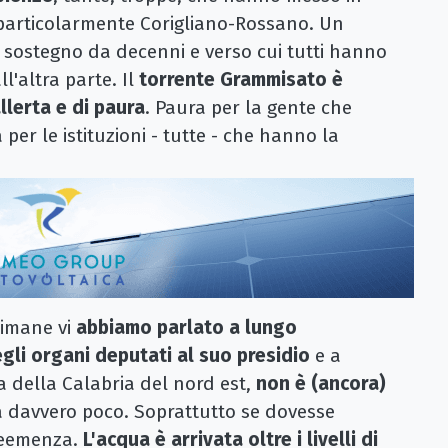
e particolarmente Corigliano-Rossano. Un
e sostegno da decenni e verso cui tutti hanno
l'altra parte. Il
torrente Grammisato è
llerta e di paura
. Paura per la gente che
 per le istituzioni - tutte - che hanno la
timane vi
abbiamo parlato a lungo
gli organi deputati al suo presidio
e a
qua della Calabria del nord est,
non è (ancora)
nca davvero poco. Soprattutto se dovesse
 veemenza.
L'acqua è arrivata oltre i livelli di