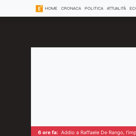
HOME
CRONACA
POLITICA
ATTUALITÀ
EC
6 ore fa:
Addio a Raffaele De Rango, l’im