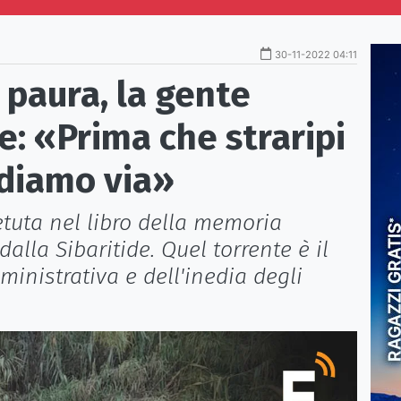
30-11-2022 04:11
 paura, la gente
e: «Prima che straripi
ndiamo via»
petuta nel libro della memoria
alla Sibaritide. Quel torrente è il
inistrativa e dell'inedia degli