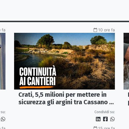
 fa
10 ore fa
Crati, 5,5 milioni per mettere in
sicurezza gli argini tra Cassano e
Corigliano-Rossano
 su:
Condividi su:
 fa
15 ore fa