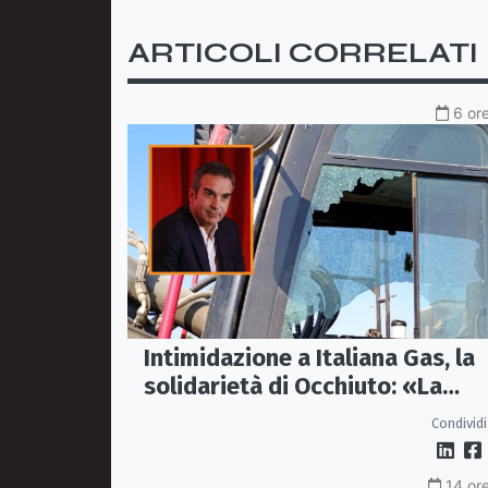
ARTICOLI CORRELATI
6 ore
Intimidazione a Italiana Gas, la
solidarietà di Occhiuto: «La
Calabria onesta non arretra»
Condividi
14 ore