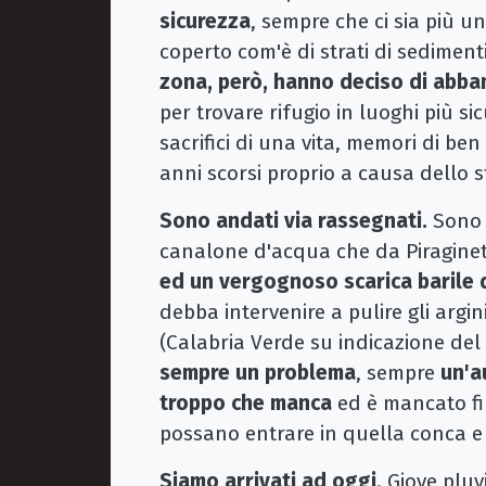
sicurezza
, sempre che ci sia più un
coperto com'è di strati di sedimenti
zona, però, hanno deciso di abba
per trovare rifugio in luoghi più si
sacrifici di una vita, memori di be
anni scorsi proprio a causa dello 
Sono andati via rassegnati.
Sono a
canalone d'acqua che da Piragineti 
ed un vergognoso scarica barile 
debba intervenire a pulire gli argin
(Calabria Verde su indicazione de
sempre un problema
, sempre
un'a
troppo che manca
ed è mancato fin
possano entrare in quella conca e r
Siamo arrivati ad oggi
. Giove pluv