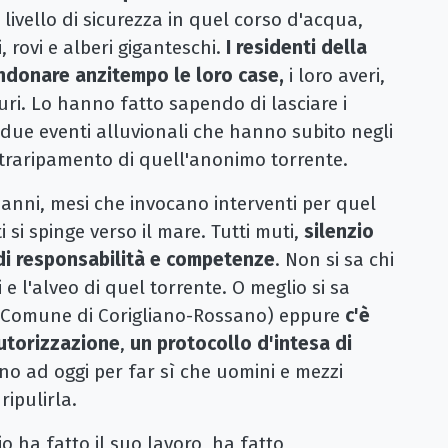
 livello di sicurezza in quel corso d'acqua,
, rovi e alberi giganteschi.
I residenti della
ndonare anzitempo le loro case,
i loro averi,
curi. Lo hanno fatto sapendo di lasciare i
n due eventi alluvionali che hanno subito negli
straripamento di quell'anonimo torrente.
nni, mesi che invocano interventi per quel
si spinge verso il mare. Tutti muti,
silenzio
di responsabilità e competenze
. Non si sa chi
i e l'alveo di quel torrente. O meglio si sa
l Comune di Corigliano-Rossano) eppure
c'è
utorizzazione
,
un protocollo d'intesa di
o ad oggi per far sì che uomini e mezzi
ipulirla.
io ha fatto il suo lavoro, ha fatto