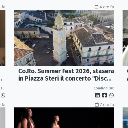
e fa
4 ore fa
Co.Ro. Summer Fest 2026, stasera
in Piazza Steri il concerto "Disco,
le hit degli anni '70/'80" con
co
Condividi su:
 su:
l'Orchestra Sinfonica Brutia
 fa
7 ore fa