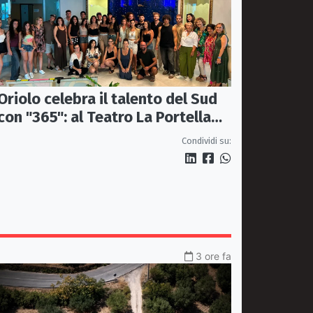
Oriolo celebra il talento del Sud
con "365": al Teatro La Portella
una serata tra moda, arte e
Condividi su:
artigianato
3 ore fa