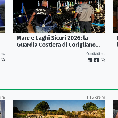
Mare e Laghi Sicuri 2026: la
Guardia Costiera di Corigliano
controlla il litorale da Rocca
 su:
Condividi su:
Imperiale a Cariati.
 fa
5 ore fa