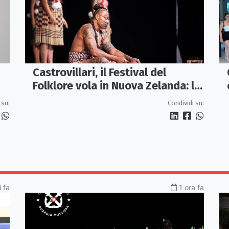
Castrovillari, il Festival del
Folklore vola in Nuova Zelanda: la
cultura Maori protagonista della
 su:
Condividi su:
40ª edizione
 fa
1 ora fa