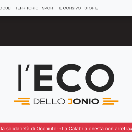
OCULT
TERRITORIO
SPORT
IL CORSIVO
STORIE
 la solidarietà di Occhiuto: «La Calabria onesta non arretra