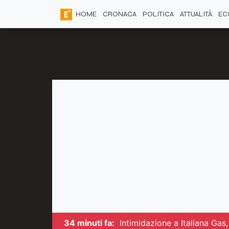
HOME
CRONACA
POLITICA
ATTUALITÀ
EC
34 minuti fa:
Intimidazione a Italiana Gas,