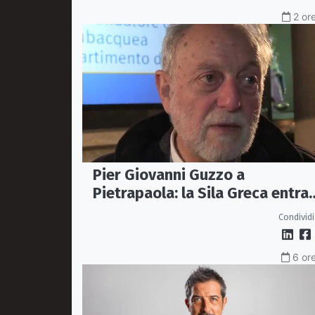
2 or
Pier Giovanni Guzzo a
Pietrapaola: la Sila Greca entra
nel grande dibattito archeologi
Condividi
6 ore