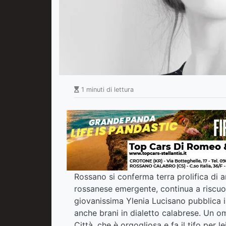
1 minuti di lettura
Rossano si conferma terra prolifica di art
rossanese emergente, continua a riscuot
giovanissima Ylenia Lucisano pubblica i
anche brani in dialetto calabrese. Un oma
Città, che è orgogliosa e fa il tifo per l