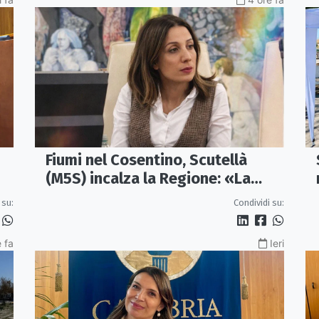
Fiumi nel Cosentino, Scutellà
(M5S) incalza la Regione: «La
a
prevenzione si faccia prima delle
 su:
Condividi su:
alluvioni»
 fa
Ieri