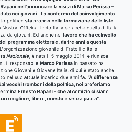
 Rapani nell’annunciare la visita di Marco Perissa –
eduto nei giovani
.
La conferma del coinvolgimento
to politico
sta proprio nella formazione delle liste
.
a Nostra, Officina Jonio Italia ed anche quella di Italia
nza da giovani. Ed anche nel
lavoro che ha coinvolto
 del programma elettorale, da tre anni a questa
 L'organizzazione giovanile di Fratelli d'Italia -
tù Nazionale
, è nata il 5 maggio 2014, e riunisce i
ni. Il responsabile
Marco Perissa
in passato ha
zione Giovani
e Giovane Italia, di cui è stato anche
to nel suo attuale incarico due anni fa.
“A differenza
ai vecchi tromboni della politica, noi preferiamo
termina Ernesto Rapani – che al comizio ci siano
turo migliore,
libero, onesto e senza paura”.