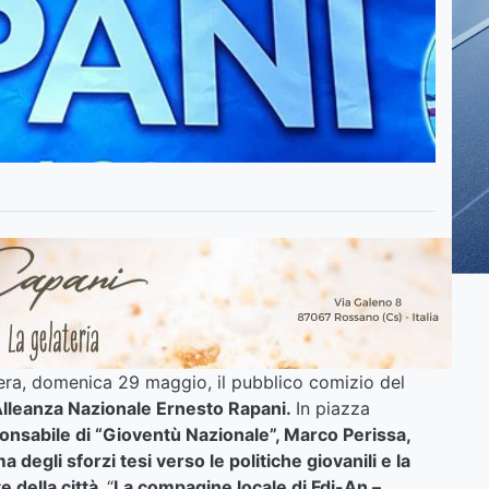
a, domenica 29 maggio, il pubblico comizio del
ia-Alleanza Nazionale Ernesto Rapani.
In piazza
onsabile di “Gioventù Nazionale”, Marco Perissa,
egli sforzi tesi verso le politiche giovanili e la
e della città.
“
La compagine locale di Fdi-An –