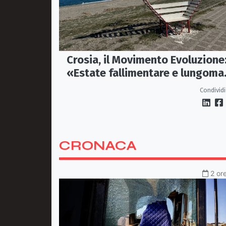
Crosia, il Movimento Evoluzione
«Estate fallimentare e lungoma
chiuso. La città si sta
Condividi
spegnendo»
CRONACA
2 or