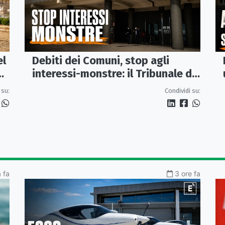
el
Debiti dei Comuni, stop agli
interessi-monstre: il Tribunale di
Castrovillari taglia il conto
 su:
Condividi su:
a fa
3 ore fa