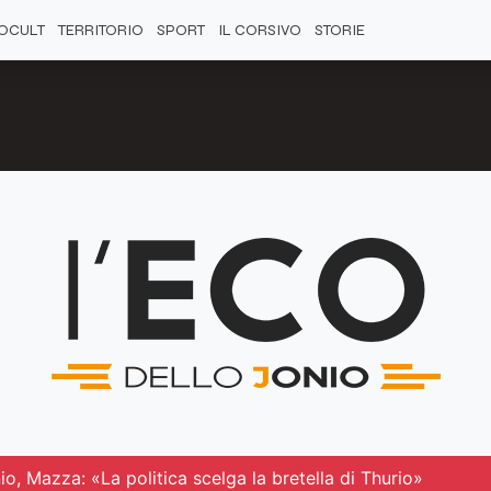
OCULT
TERRITORIO
SPORT
IL CORSIVO
STORIE
nio, Mazza: «La politica scelga la bretella di Thurio»