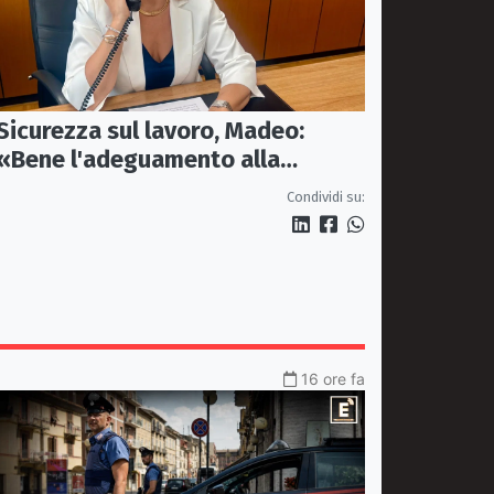
Sicurezza sul lavoro, Madeo:
«Bene l'adeguamento alla
normativa nazionale, servono più
Condividi su:
tutele»
16 ore fa