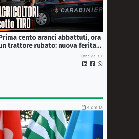
Prima cento aranci abbattuti, ora
un trattore rubato: nuova ferita
all’agricoltura della Sibaritide
Condividi su:
4 ore fa