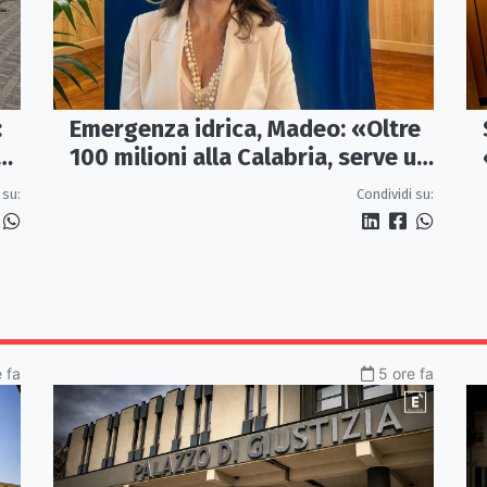
:
Emergenza idrica, Madeo: «Oltre
re
100 milioni alla Calabria, serve un
vero Masterplan»
 su:
Condividi su:
e fa
5 ore fa