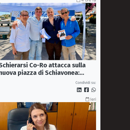
Schierarsi Co-Ro attacca sulla
nuova piazza di Schiavonea:
«Bella, ma parcheggi e viabilità
Condividi su:
sono al collasso»
Ieri