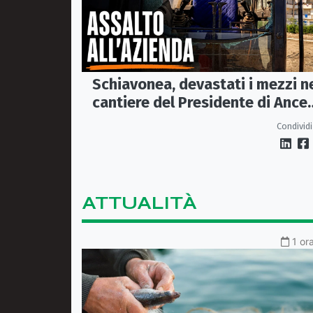
Schiavonea, devastati i mezzi n
cantiere del Presidente di Ance
Calabria Rugna. «Non ci
Condividi
fermeremo»
ATTUALITÀ
1 or