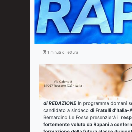
1 minuti di lettura
di REDAZIONE
In programma domani ser
candidato a sindaco
di Fratelli d’Ital
Bernardino Le Fosse presenzierà il
resp
fortemente voluto da Rapani a conferma d
formazione della futura classe dirigent