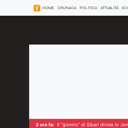
HOME
CRONACA
POLITICA
ATTUALITÀ
EC
2 ore fa:
Il “gomito” di Sibari divide lo Jo