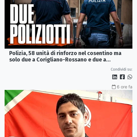
Polizia, 58 unità di rinforzo nel cosentino ma
solo due a Corigliano-Rossano e due a
Castrovillari
Condividi su:
6 ore fa