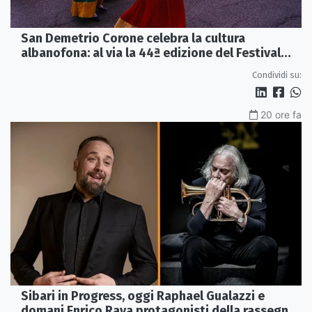
San Demetrio Corone celebra la cultura
albanofona: al via la 44ª edizione del Festival
della Canzone Arbëreshe
Condividi su:
20 ore fa
Sibari in Progress, oggi Raphael Gualazzi e
domani Enrico Rava protagonisti della rassegna