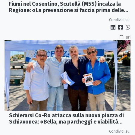
Fiumi nel Cosentino, Scutellà (M5S) incalza la
Regione: «La prevenzione si faccia prima delle
alluvioni»
Condividi su:
Ieri
Schierarsi Co-Ro attacca sulla nuova piazza di
Schiavonea: «Bella, ma parcheggi e viabilità
sono al collasso»
Condividi su: