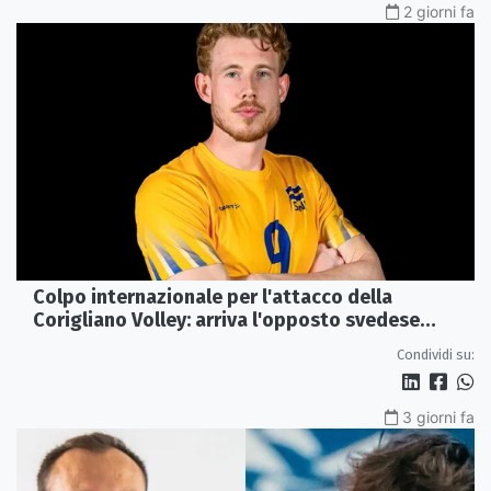
2 giorni fa
Colpo internazionale per l'attacco della
Corigliano Volley: arriva l'opposto svedese
Johan Gruvaeus
Condividi su:
3 giorni fa