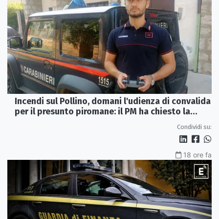
Incendi sul Pollino, domani l'udienza di convalida
per il presunto piromane: il PM ha chiesto la
misura in carcere
Condividi su:
18 ore fa