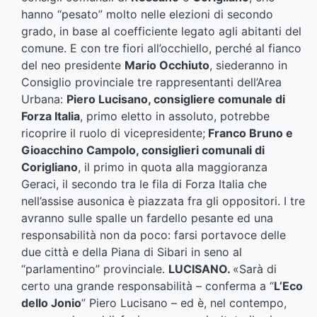
hanno “pesato” molto nelle elezioni di secondo
grado, in base al coefficiente legato agli abitanti del
comune. E con tre fiori all’occhiello, perché al fianco
del neo presidente
Mario Occhiuto
, siederanno in
Consiglio provinciale tre rappresentanti dell’Area
Urbana:
Piero Lucisano, consigliere comunale di
Forza Italia
, primo eletto in assoluto, potrebbe
ricoprire il ruolo di vicepresidente;
Franco Bruno e
Gioacchino Campolo, consiglieri comunali di
Corigliano
, il primo in quota alla maggioranza
Geraci, il secondo tra le fila di Forza Italia che
nell’assise ausonica è piazzata fra gli oppositori. I tre
avranno sulle spalle un fardello pesante ed una
responsabilità non da poco: farsi portavoce delle
due città e della Piana di Sibari in seno al
“parlamentino” provinciale.
LUCISANO.
«Sarà di
certo una grande responsabilità – conferma a “
L’Eco
dello Jonio
” Piero Lucisano – ed è, nel contempo,