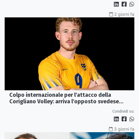
2 giorni fa
Colpo internazionale per l'attacco della
Corigliano Volley: arriva l'opposto svedese
Johan Gruvaeus
Condividi su:
3 giorni fa