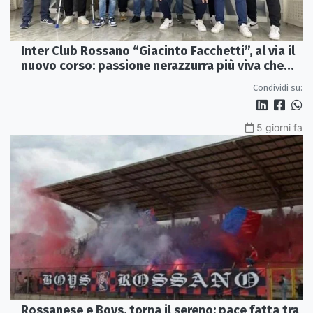
Inter Club Rossano “Giacinto Facchetti”, al via il
nuovo corso: passione nerazzurra più viva che
mai
Condividi su:
5 giorni fa
Rossanese e Boys, torna il sereno: pace fatta tra