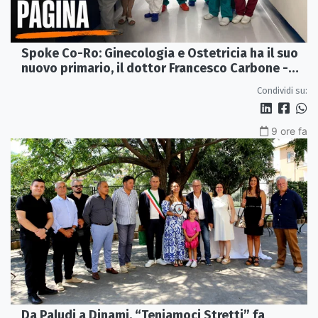
Spoke Co-Ro: Ginecologia e Ostetricia ha il suo
nuovo primario, il dottor Francesco Carbone -
VIDEO
Condividi su:
9 ore fa
Da Paludi a Dinami, “Teniamoci Stretti” fa