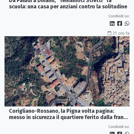
Da Paludi a Dinami, “Teniamoci Stretti” fa
scuola: una casa per anziani contro la solitudine
Condividi su:
21 ore fa
Corigliano-Rossano, la Pigna volta pagina:
messo in sicurezza il quartiere ferito dalla frana
del 2015
Condividi su: