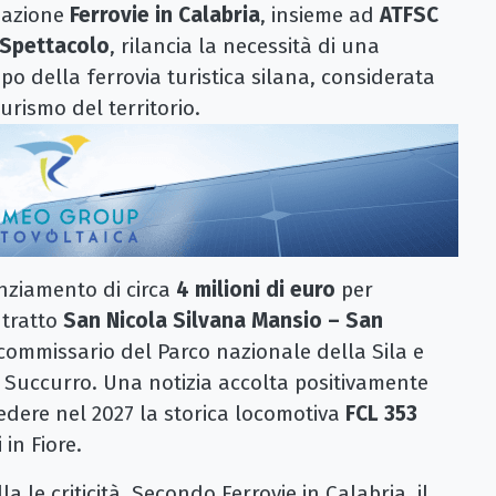
ciazione
Ferrovie in Calabria
, insieme ad
ATFSC
 Spettacolo
, rilancia la necessità di una
ppo della ferrovia turistica silana, considerata
turismo del territorio.
anziamento di circa
4 milioni di euro
per
l tratto
San Nicola Silvana Mansio – San
commissario del Parco nazionale della Sila e
a Succurro. Una notizia accolta positivamente
vedere nel 2027 la storica locomotiva
FCL 353
in Fiore.
 le criticità. Secondo Ferrovie in Calabria, il