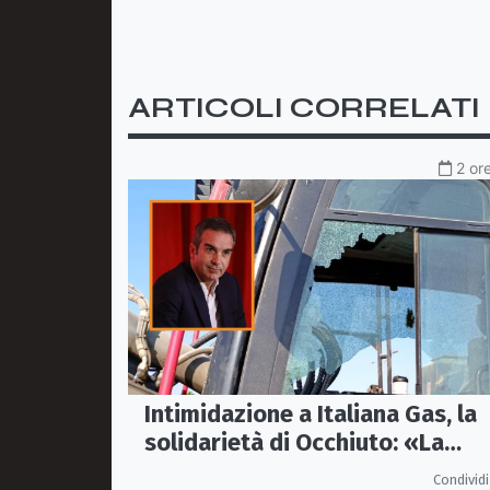
ARTICOLI CORRELATI
2 or
Intimidazione a Italiana Gas, la
solidarietà di Occhiuto: «La
Calabria onesta non arretra»
Condividi