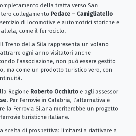
il completamento della tratta verso San
l’intero collegamento
Pedace – Camigliatello
 esercizio di locomotive e automotrici storiche e
allela, come il ferrociclo.
 Il Treno della Sila rappresenta un volano
 attrarre ogni anno visitatori anche
econdo l’associazione, non può essere gestito
to, ma come un prodotto turistico vero, con
ntinuità.
ella Regione
Roberto Occhiuto
e agli assessori
ese
. Per Ferrovie in Calabria, l’alternativa è
e la Ferrovia Silana meriterebbe un progetto
ferrovie turistiche italiane.
scelta di prospettiva: limitarsi a riattivare a