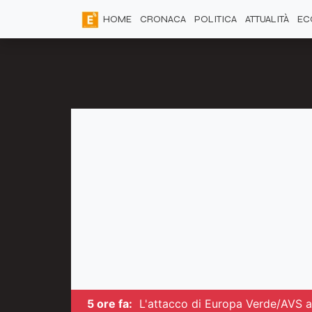
HOME
CRONACA
POLITICA
ATTUALITÀ
EC
5 ore fa:
L'attacco di Europa Verde/AVS al