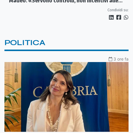
Madeo: «Servono controlli, non incentivi alle
imprese»
Condividi su:
POLITICA
3 ore fa