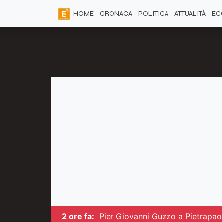
HOME
CRONACA
POLITICA
ATTUALITÀ
EC
2 ore fa:
Pier Giovanni Guzzo a Pietrapaol