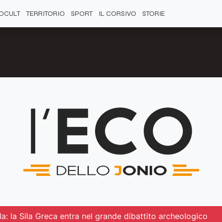
OCULT
TERRITORIO
SPORT
IL CORSIVO
STORIE
a: la Sila Greca entra nel grande dibattito archeologico