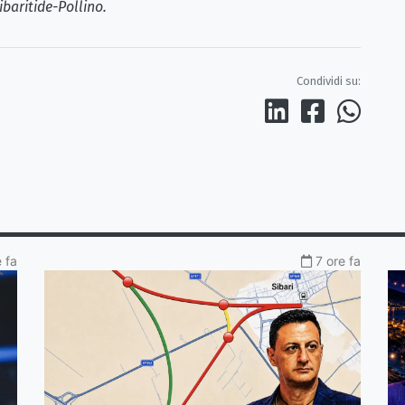
ibaritide-Pollino.
Condividi su:
 fa
7 ore fa